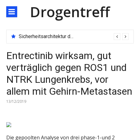
Direkt
Drogentreff
zum
Inhalt
Sicherheitsarchitektur der nächsten Generation: JARXE kombiniert Multi-Wallet und MPC als Schutzschild für digitales Vertrauen
Entrectinib wirksam, gut
verträglich gegen ROS1 und
NTRK Lungenkrebs, vor
allem mit Gehirn-Metastasen
13/12/2019
Die gepoolten Analyse von drei phase-1-und 2