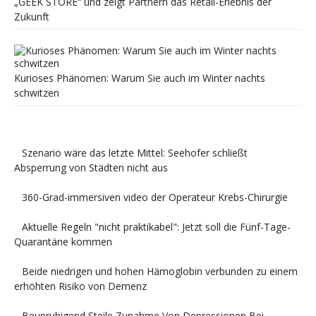
„GEEK STORE“ und zeigt Partnern das Retail-Erlebnis der
Zukunft
Kurioses Phänomen: Warum Sie auch im Winter nachts
schwitzen
Szenario wäre das letzte Mittel: Seehofer schließt
Absperrung von Städten nicht aus
360-Grad-immersiven video der Operateur Krebs-Chirurgie
Aktuelle Regeln "nicht praktikabel": Jetzt soll die Fünf-Tage-
Quarantäne kommen
Beide niedrigen und hohen Hämoglobin verbunden zu einem
erhöhten Risiko von Demenz
Beunruhigend Steile Zunahme Von Depressionen Bei