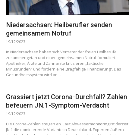
Niedersachsen: Heilberufler senden
gemeinsamem Notruf
19/12/2023
In Niedersachsen haben sich Vertreter der freien Heilberufe
zusammengetan und einen gemeinsamen Notruf formuliert.
Apotheker, Ärzte und Zahnärzte kritisieren „faktische
Minusrunden“ und fordern eine „tragfähige Finanzierung“. Das
Gesundheitssystem wird an…
Grassiert jetzt Corona-Durchfall? Zahlen
befeuern JN.1-Symptom-Verdacht
19/12/2023
Die Corona-Zahlen steigen an. Laut Abwassermonitoring ist derzeit
JN.1 die dominierende Variante in Deutschland. Experten äußern