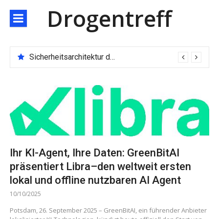
Direkt
Drogentreff
zum
Inhalt
Sicherheitsarchitektur der nächsten Generation: JARXE kombiniert Multi-Wallet und MPC als Schutzschild für digitales Vertrauen
Ihr KI-Agent, Ihre Daten: GreenBitAI
präsentiert Libra–den weltweit ersten
lokal und offline nutzbaren AI Agent
10/10/2025
Potsdam, 26. September 2025 – GreenBitAI, ein führender Anbieter