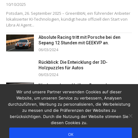
10/10/2025
Potsdam, 26. September 2025 – GreenBitAI, ein führender Anbieter
lokalisierter KI-Technologien, kündigt heute offiziell den Start von
Libra AI Agent...
Absolute Racing tritt mit Porsche bei den
Sepang 12 Stunden mit GEEKVP an.
06/03/2024
Rückblick: Die Entwicklung der 3D-
Holzpuzzles für Autos
06/03/2024
Niedersachsen: Heilberufler senden
gemeinsamem Notruf
Wir und unsere Partner verwenden Cookies auf dieser
19/12/2023
Website, um unseren Service zu verbessern, Analysen
durchzuführen, Werbung zu personalisieren, die Werbeleistung
zu messen und die Präferenzen der Websites zu
berücksichtigen. Durch die Nutzung der Website stimmen Sie
diesen Cookies zu.
OK