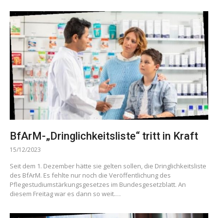
BfArM-„Dringlichkeitsliste“ tritt in Kraft
15/12/2023
Seit dem 1. Dezember hätte sie gelten sollen, die Dringlichkeitsliste
des BfArM. Es fehlte nur noch die Veröffentlichung des
Pflegestudiumstärkungsgesetzes im Bundesgesetzblatt. An
diesem Freitag war es dann so weit.…