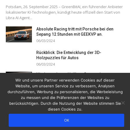
Potsdam, 26. September 2025 – GreenBitAI, ein führender Anbieter
lokalisierter KI-Technologien, kündigt heute offiziell den Start von
Libra AI Agent...
Absolute Racing tritt mit Porsche bei den
Sepang 12 Stunden mit GEEKVP an.
06/03/2024
Rückblick: Die Entwicklung der 3D-
Holzpuzzles für Autos
06/03/2024
Niedersachsen: Heilberufler senden
gemeinsamem Notruf
Wir und unsere Partner verwenden Cookies auf dieser
Website, um unseren Service zu verbessern, Analysen
19/12/2023
durchzuführen, Werbung zu personalisieren, die Werbeleistung
zu messen und die Präferenzen der Websites zu
berücksichtigen. Durch die Nutzung der Website stimmen Sie
diesen Cookies zu.
OK
Copyright © 2026 Drogentreff