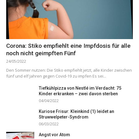
Corona: Stiko empfiehlt eine Impfdosis für alle
noch nicht geimpften Fünf
24/05/2022
Den Sommer nutzen: Die Stiko empfiehlt jetzt, alle Kinder zwischen
fünf und elf Jahren gegen Covid-19 zu impfen Es sei...
Tiefkühlpizza von Nestlé im Verdacht: 75
Kinder erkranken – zwei davon sterben
04/04/2022
Kuriose Frisur: Kleinkind (1) leidet an
Struwwelpeter-Syndrom
06/03/2022
Angst vor Atom