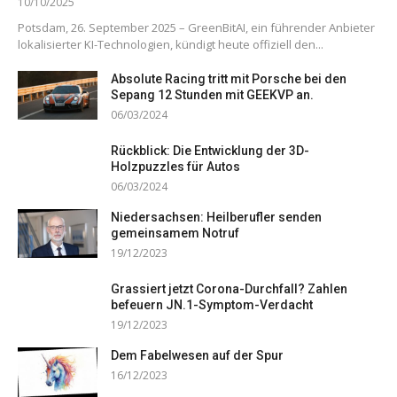
10/10/2025
Potsdam, 26. September 2025 – GreenBitAI, ein führender Anbieter
lokalisierter KI-Technologien, kündigt heute offiziell den...
Absolute Racing tritt mit Porsche bei den
Sepang 12 Stunden mit GEEKVP an.
06/03/2024
Rückblick: Die Entwicklung der 3D-
Holzpuzzles für Autos
06/03/2024
Niedersachsen: Heilberufler senden
gemeinsamem Notruf
19/12/2023
Grassiert jetzt Corona-Durchfall? Zahlen
befeuern JN.1-Symptom-Verdacht
19/12/2023
Dem Fabelwesen auf der Spur
16/12/2023