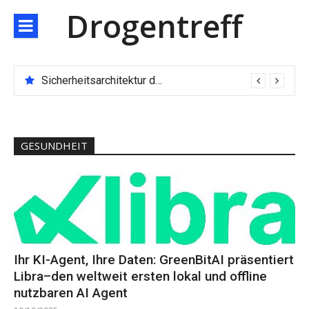
Direkt
Drogentreff
zum
Inhalt
Sicherheitsarchitektur der nächsten Generation: JARXE kombiniert Multi-Wallet und MPC als Schutzschild für digitales Vertrauen
GESUNDHEIT
Ihr KI-Agent, Ihre Daten: GreenBitAI präsentiert
Libra–den weltweit ersten lokal und offline
nutzbaren AI Agent