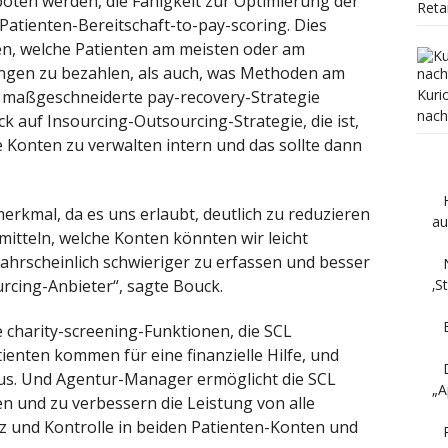
ten werden, die Fähigkeit zur Optimierung der
Reta
atienten-Bereitschaft-to-pay-scoring. Dies
en, welche Patienten am meisten oder am
ungen zu bezahlen, als auch, was Methoden am
Kuri
 maßgeschneiderte pay-recovery-Strategie
nach
k auf Insourcing-Outsourcing-Strategie, die ist,
 Konten zu verwalten intern und das sollte dann
rkmal, da es uns erlaubt, deutlich zu reduzieren
au
mitteln, welche Konten könnten wir leicht
hrscheinlich schwieriger zu erfassen und besser
‚S
rcing-Anbieter“, sagte Bouck.
e charity-screening-Funktionen, die SCL
tienten kommen für eine finanzielle Hilfe, und
us. Und Agentur-Manager ermöglicht die SCL
„A
n und zu verbessern die Leistung von alle
 und Kontrolle in beiden Patienten-Konten und