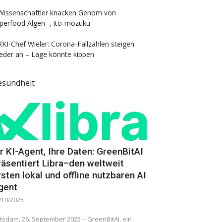
Wissenschaftler knacken Genom von
perfood Algen -, ito-mozuku
RKI-Chef Wieler: Corona-Fallzahlen steigen
eder an – Lage könnte kippen
esundheit
hr KI-Agent, Ihre Daten: GreenBitAI
räsentiert Libra–den weltweit
rsten lokal und offline nutzbaren AI
gent
/10/2025
tsdam, 26. September 2025 – GreenBitAI, ein