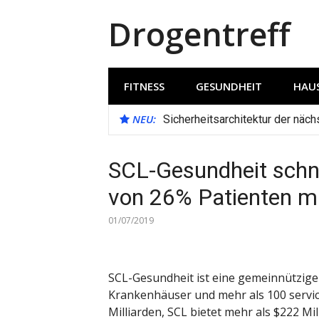
Direkt
Drogentreff
zum
Inhalt
FITNESS
GESUNDHEIT
HAUS
NEU:
Sicherheitsarchitektur der näc
SCL-Gesundheit sch
von 26% Patienten m
01/07/2019
SCL-Gesundheit ist eine gemeinnützige
Krankenhäuser und mehr als 100 servi
Milliarden, SCL bietet mehr als $222 Mi