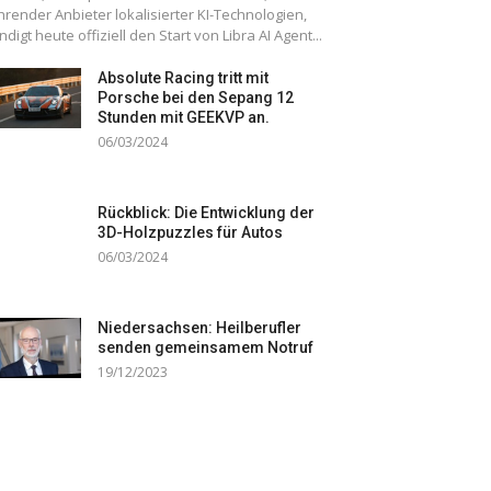
hrender Anbieter lokalisierter KI-Technologien,
ndigt heute offiziell den Start von Libra AI Agent...
Absolute Racing tritt mit
Porsche bei den Sepang 12
Stunden mit GEEKVP an.
06/03/2024
Rückblick: Die Entwicklung der
3D-Holzpuzzles für Autos
06/03/2024
Niedersachsen: Heilberufler
senden gemeinsamem Notruf
19/12/2023