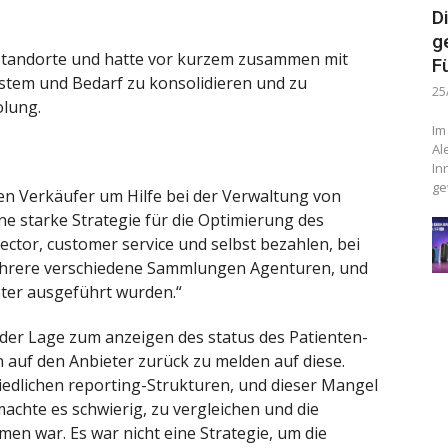
D
g
 Standorte und hatte vor kurzem zusammen mit
F
tem und Bedarf zu konsolidieren und zu
25
olung.
Im
Al
In
ge
nen Verkäufer um Hilfe bei der Verwaltung von
 starke Strategie für die Optimierung des
ector, customer service und selbst bezahlen, bei
ehrere verschiedene Sammlungen Agenturen, und
ieter ausgeführt wurden.“
 der Lage zum anzeigen des status des Patienten-
 auf den Anbieter zurück zu melden auf diese.
hiedlichen reporting-Strukturen, und dieser Mangel
chte es schwierig, zu vergleichen und die
n war. Es war nicht eine Strategie, um die