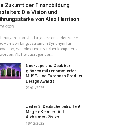
ie Zukunft der Finanzbildung
estalten: Die Vision und
ührungsstärke von Alex Harrison
/07/2025
 heutigen Finanzbildungssektor ist der Name
ex Harrison längst zu einem Synonym für
novation, Weitblick und Branchenkompetenz
worden. Als herausragender...
Geekvape und Geek Bar
glänzen mit renommierten
MUSE- und European Product
Design Awards
21/01/2025
Jeder 3. Deutsche betroffen!
Magen-Keim erhöht
Alzheimer-Risiko
19/12/2023