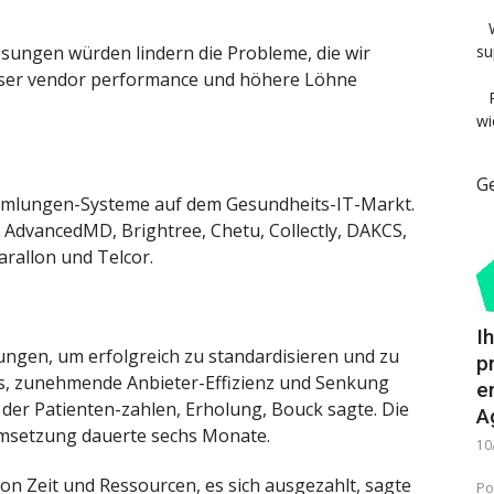
ösungen würden lindern die Probleme, die wir
su
esser vendor performance und höhere Löhne
wi
G
ammlungen-Systeme auf dem Gesundheits-IT-Markt.
d AdvancedMD, Brightree, Chetu, Collectly, DAKCS,
arallon und Telcor.
I
ungen, um erfolgreich zu standardisieren und zu
p
ss, zunehmende Anbieter-Effizienz und Senkung
e
 der Patienten-zahlen, Erholung, Bouck sagte. Die
A
Umsetzung dauerte sechs Monate.
10
von Zeit und Ressourcen, es sich ausgezahlt, sagte
Po