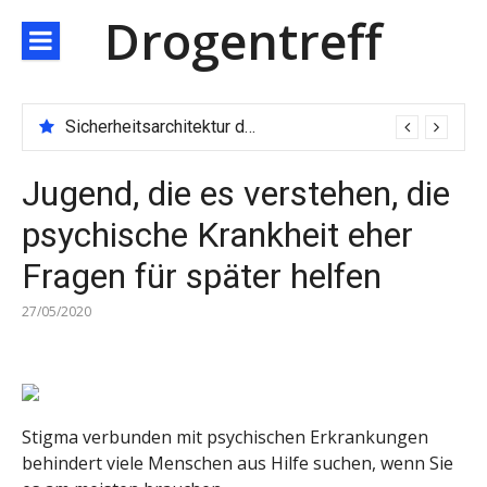
Direkt
Drogentreff
zum
Inhalt
Sicherheitsarchitektur der nächsten Generation: JARXE kombiniert Multi-Wallet und MPC als Schutzschild für digitales Vertrauen
Jugend, die es verstehen, die
psychische Krankheit eher
Fragen für später helfen
27/05/2020
Stigma verbunden mit psychischen Erkrankungen
behindert viele Menschen aus Hilfe suchen, wenn Sie