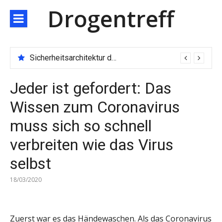
Direkt
Drogentreff
zum
Inhalt
Technologischer Durchbruch der JARXE-Börse: Matching-Engine mit 100.000 Aufträgen pro Sekunde eröffnet das Zeitalter des Hochgeschwindigkeitshandels
Sicherheitsarchitektur der nächsten Generation: JARXE kombiniert Multi-Wallet und MPC als Schutzschild für digitales Vertrauen
Jeder ist gefordert: Das
Wissen zum Coronavirus
muss sich so schnell
verbreiten wie das Virus
selbst
18/03/2020
Zuerst war es das Händewaschen. Als das Coronavirus