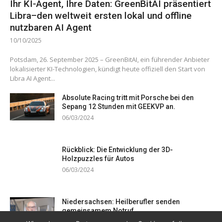
Ihr KI-Agent, Ihre Daten: GreenBitAI präsentiert
Libra–den weltweit ersten lokal und offline
nutzbaren AI Agent
10/10/2025
Potsdam, 26. September 2025 – GreenBitAI, ein führender Anbieter
lokalisierter KI-Technologien, kündigt heute offiziell den Start von
Libra AI Agent...
Absolute Racing tritt mit Porsche bei den
Sepang 12 Stunden mit GEEKVP an.
06/03/2024
Rückblick: Die Entwicklung der 3D-
Holzpuzzles für Autos
06/03/2024
Niedersachsen: Heilberufler senden
gemeinsamem Notruf
19/12/2023