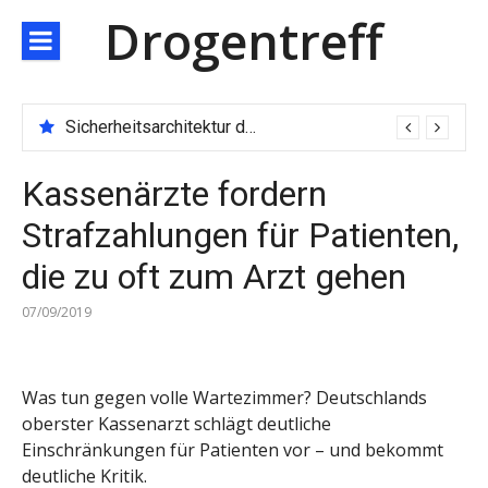
Direkt
Drogentreff
zum
Inhalt
Sicherheitsarchitektur der nächsten Generation: JARXE kombiniert Multi-Wallet und MPC als Schutzschild für digitales Vertrauen
Kassenärzte fordern
Strafzahlungen für Patienten,
die zu oft zum Arzt gehen
07/09/2019
Was tun gegen volle Wartezimmer? Deutschlands
oberster Kassenarzt schlägt deutliche
Einschränkungen für Patienten vor – und bekommt
deutliche Kritik.