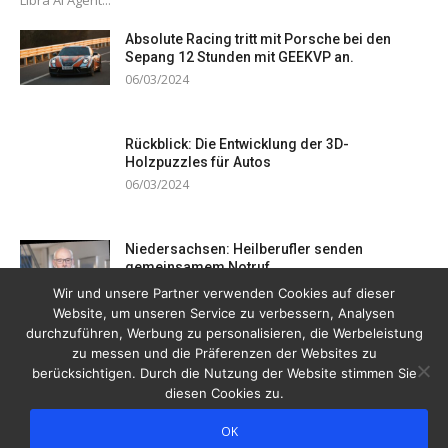
Absolute Racing tritt mit Porsche bei den
Sepang 12 Stunden mit GEEKVP an.
06/03/2024
Rückblick: Die Entwicklung der 3D-
Holzpuzzles für Autos
06/03/2024
Niedersachsen: Heilberufler senden
gemeinsamem Notruf
19/12/2023
Wir und unsere Partner verwenden Cookies auf dieser
Website, um unseren Service zu verbessern, Analysen
durchzuführen, Werbung zu personalisieren, die Werbeleistung
zu messen und die Präferenzen der Websites zu
berücksichtigen. Durch die Nutzung der Website stimmen Sie
diesen Cookies zu.
OK
Copyright © 2026 Drogentreff