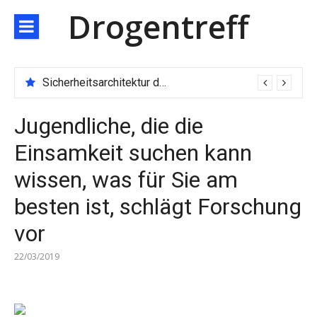
Direkt
Drogentreff
zum
Inhalt
Sicherheitsarchitektur der nächsten Generation: JARXE kombiniert Multi-Wallet und MPC als Schutzschild für digitales Vertrauen
Jugendliche, die die
Einsamkeit suchen kann
wissen, was für Sie am
besten ist, schlägt Forschung
vor
22/03/2019