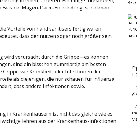
zierung in einem anderen. Für einige Infektionen,
Reta
um Beispiel Magen-Darm-Entzündung, von denen
ie Vorteile von hand sanitisers fertig waren,
Kuri
nach
deutet, dass der nutzen sogar noch größer sein
ung wird verursacht durch die Grippe—es können
ngen, sind ein bisschen gummiartig am besten.
Er
ie Grippe-wie Krankheit oder Infektionen der
Ei
eile als diejenigen, die nur schauen für influenza
ert, dass andere Infektionen sowie.
‚C
mo
g in Krankenhäusern ist nicht das gleiche wie es
Vi
ei wichtige lehren aus der Krankenhaus-Infektionen