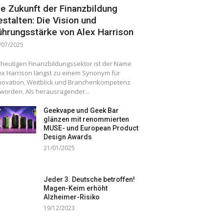
ie Zukunft der Finanzbildung
estalten: Die Vision und
ührungsstärke von Alex Harrison
/07/2025
 heutigen Finanzbildungssektor ist der Name
ex Harrison längst zu einem Synonym für
novation, Weitblick und Branchenkompetenz
worden. Als herausragender...
Geekvape und Geek Bar
glänzen mit renommierten
MUSE- und European Product
Design Awards
21/01/2025
Jeder 3. Deutsche betroffen!
Magen-Keim erhöht
Alzheimer-Risiko
19/12/2023