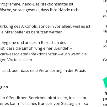
No
rogramme, hand-Desinfektionsmittel ist
äsche, vorausgesetzt, dass Ihre Hände nicht
ma
Wirkung des Alkohols, sondern vor allem, weil es ist
Ne
 die Mitarbeiter es benutzen werden.
d-hygiene und anderen Bereichen des
Me
t, dass die Einführung einer „Bündel“ –
thcare-associated Infektionsraten—auch wenn die
en Vorteile allein.
G
in sind, oder dass eine Veränderung in der Praxis-
egien
I
den öffentlichen Bereichen nicht lösen, in diesem
p
ber es kann Teil eines Bündels von Strategien—so
e