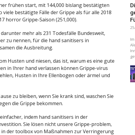
iner frühen start, mit 144,000 bislang bestätigten
D
o viele bestätigte Fälle der Grippe als für alle 2018
g
017 horror Grippe-Saison (251,000).
F
25
r, darunter mehr als 231 Todesfälle Bundesweit,
Im
 zu nennen, für die hand sanitisers in
Al
gsamen die Ausbreitung.
In
ge
vom Husten und niesen, das ist, warum es eine gute
ten in Ihrer hand verlassen können Grippe-virus
fehlen, Husten in Ihre Ellenbogen oder ärmel und
use zu bleiben, wenn Sie krank sind, waschen Sie
 gegen die Grippe bekommen.
infacher, indem hand sanitisers in der
Investition. Sie lösen nicht unsere Grippe-problem,
g in der toolbox von Maßnahmen zur Verringerung