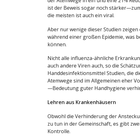
der Atemwege in ein und eine 21% Redu
ist der Beweis sogar noch stärker—z
die meisten ist auch ein viral.
Aber nur wenige dieser Studien zeigen d
während einer großen Epidemie, was be
können.
Nicht alle influenza-ähnliche Erkrank
auch andere Viren auch, so die Schätzu
Handdesinfektionsmittel Studien, die d
Atemwege sind im Allgemeinen eher Vort
—Bedeutung guter Handhygiene verhind
Lehren aus Krankenhäusern
Obwohl die Verhinderung der Ansteckun
zu tun in der Gemeinschaft, es gibt zw
Kontrolle.