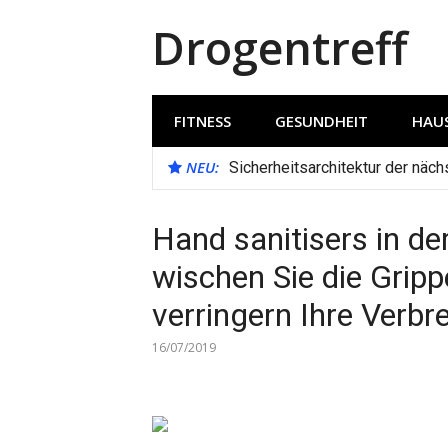
Direkt
Drogentreff
zum
Inhalt
FITNESS
GESUNDHEIT
HAUS
NEU:
Sicherheitsarchitektur der näc
Hand sanitisers in der
wischen Sie die Gripp
verringern Ihre Verbr
16/07/2019