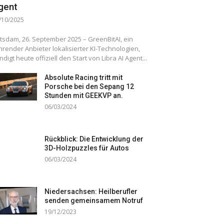
gent
/10/2025
tsdam, 26. September 2025 – GreenBitAI, ein
hrender Anbieter lokalisierter KI-Technologien,
ndigt heute offiziell den Start von Libra AI Agent...
Absolute Racing tritt mit
Porsche bei den Sepang 12
Stunden mit GEEKVP an.
06/03/2024
Rückblick: Die Entwicklung der
3D-Holzpuzzles für Autos
06/03/2024
Niedersachsen: Heilberufler
senden gemeinsamem Notruf
19/12/2023