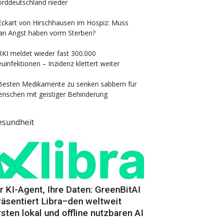
rddeutschland nieder
Eckart von Hirschhausen im Hospiz: Muss
n Angst haben vorm Sterben?
RKI meldet wieder fast 300.000
uinfektionen – Inzidenz klettert weiter
Besten Medikamente zu senken sabbern für
nschen mit geistiger Behinderung
esundheit
hr KI-Agent, Ihre Daten: GreenBitAI
räsentiert Libra–den weltweit
rsten lokal und offline nutzbaren AI