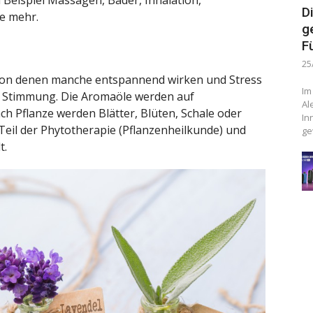
eispiel Massagen, Bäder, Inhalation,
D
e mehr.
g
F
25
, von denen manche entspannend wirken und Stress
Im
e Stimmung. Die Aromaöle werden auf
Al
ch Pflanze werden Blätter, Blüten, Schale oder
In
Teil der Phytotherapie (Pflanzenheilkunde) und
ge
t.