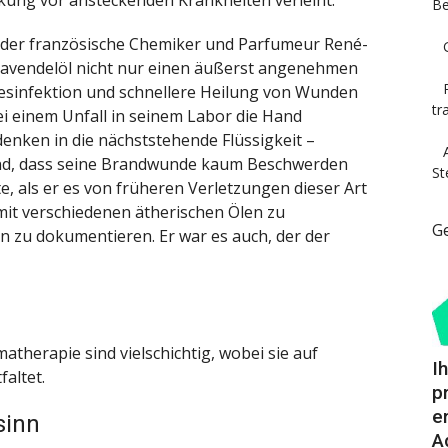
Be
 der französische Chemiker und Parfumeur René-
 Lavendelöl nicht nur einen äußerst angenehmen
Desinfektion und schnellere Heilung von Wunden
tr
i einem Unfall in seinem Labor die Hand
denken in die nächststehende Flüssigkeit –
end, dass seine Brandwunde kaum Beschwerden
St
e, als er es von früheren Verletzungen dieser Art
mit verschiedenen ätherischen Ölen zu
G
n zu dokumentieren. Er war es auch, der der
therapie sind vielschichtig, wobei sie auf
I
altet.
p
e
sinn
A