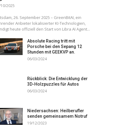
/10/2025
tsdam, 26. September 2025 – GreenBitAI, ein
hrender Anbieter lokalisierter KI-Technologien,
ndigt heute offiziell den Start von Libra AI Agent...
Absolute Racing tritt mit
Porsche bei den Sepang 12
Stunden mit GEEKVP an.
06/03/2024
Rückblick: Die Entwicklung der
3D-Holzpuzzles für Autos
06/03/2024
Niedersachsen: Heilberufler
senden gemeinsamem Notruf
19/12/2023