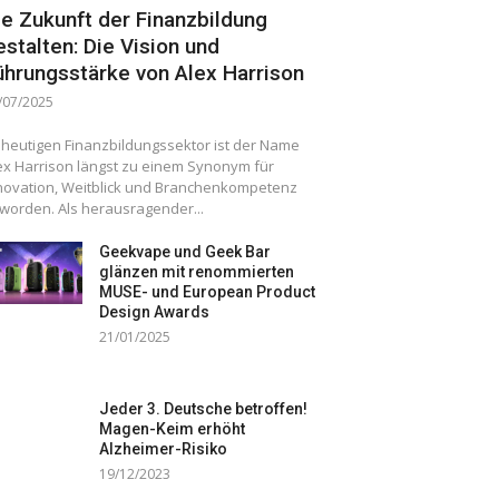
ie Zukunft der Finanzbildung
estalten: Die Vision und
ührungsstärke von Alex Harrison
/07/2025
 heutigen Finanzbildungssektor ist der Name
ex Harrison längst zu einem Synonym für
novation, Weitblick und Branchenkompetenz
worden. Als herausragender...
Geekvape und Geek Bar
glänzen mit renommierten
MUSE- und European Product
Design Awards
21/01/2025
Jeder 3. Deutsche betroffen!
Magen-Keim erhöht
Alzheimer-Risiko
19/12/2023