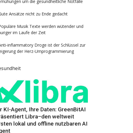
mühungen um die gesundheitliche Notfälle
Gute Ansätze nicht zu Ende gedacht
Populäre Musik Texte werden wütender und
auriger im Laufe der Zeit
Anti-inflammatory Droge ist der Schlüssel zur
eigerung der Herz-Umprogrammierung
esundheit
hr KI-Agent, Ihre Daten: GreenBitAI
räsentiert Libra–den weltweit
rsten lokal und offline nutzbaren AI
gent