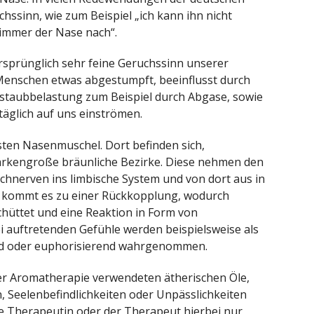
hssinn, wie zum Beispiel „ich kann ihn nicht
„immer der Nase nach“.
rsprünglich sehr feine Geruchssinn unserer
enschen etwas abgestumpft, beeinflusst durch
staubbelastung zum Beispiel durch Abgase, sowie
täglich auf uns einströmen.
sten Nasenmuschel. Dort befinden sich,
fmarkengroße bräunliche Bezirke. Diese nehmen den
echnerven ins limbische System und von dort aus in
s kommt es zu einer Rückkopplung, wodurch
üttet und eine Reaktion in Form von
i auftretenden Gefühle werden beispielsweise als
nd oder euphorisierend wahrgenommen.
der Aromatherapie verwendeten ätherischen Öle,
n, Seelenbefindlichkeiten oder Unpässlichkeiten
ie Therapeutin oder der Therapeut hierbei nur