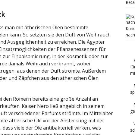
Reta
ck
ss man mit ätherischen Ölen bestimmte
Kuri
len kann. So setzten sie den Duft von Weihrauch
nach
d Ausgeglichenheit zu erreichen. Die Ägypter
e Einsatzmöglichkeiten der Pflanzenessenzen für
e zur Einbalsamierung, in der Kosmetik oder zur
urde damals Weihrauch verbrannt, wobei
fü
trugen, aus denen der Duft strömte. Außerdem
mi
uder und Zäpfchen aus den ätherischen Ölen
sp
bei den Römern bereits eine große Anzahl an
rkauften. Kaiser Nero ließ angeblich in seinem
ge
Duft verschiedener Parfums strömte. Im Mittelalter
te ätherische Öle vor der Ansteckung mit der
dass viele der Öle antibakteriell wirken, was
sc
rkung vor ansteckenden Krankheiten verleiht.