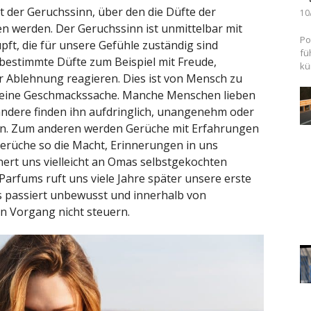
 der Geruchssinn, über den die Düfte der
10
n werden. Der Geruchssinn ist unmittelbar mit
Po
ft, die für unsere Gefühle zuständig sind
fü
 bestimmte Düfte zum Beispiel mit Freude,
kü
r Ablehnung reagieren. Dies ist von Mensch zu
 reine Geschmackssache. Manche Menschen lieben
andere finden ihn aufdringlich, unangenehm oder
. Zum anderen werden Gerüche mit Erfahrungen
Gerüche so die Macht, Erinnerungen in uns
nert uns vielleicht an Omas selbstgekochten
arfums ruft uns viele Jahre später unsere erste
es passiert unbewusst und innerhalb von
n Vorgang nicht steuern.