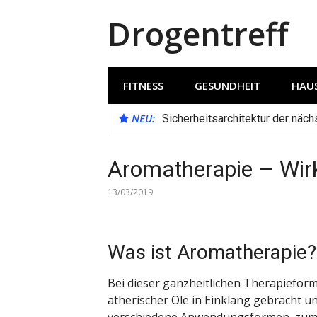
Direkt
Drogentreff
zum
Inhalt
FITNESS
GESUNDHEIT
HAUS
NEU:
Sicherheitsarchitektur der näc
Aromatherapie – Wir
13/03/2019
Was ist Aromatherapie?
Bei dieser ganzheitlichen Therapieform
ätherischer Öle in Einklang gebracht u