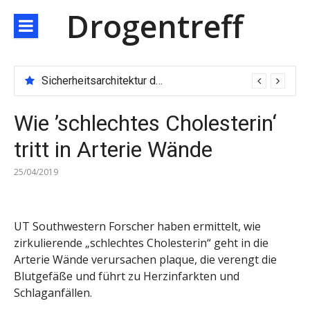
Direkt
Drogentreff
zum
Inhalt
Sicherheitsarchitektur der nächsten Generation: JARXE kombiniert Multi-Wallet und MPC als Schutzschild für digitales Vertrauen
Wie ’schlechtes Cholesterin‘
tritt in Arterie Wände
25/04/2019
UT Southwestern Forscher haben ermittelt, wie
zirkulierende „schlechtes Cholesterin“ geht in die
Arterie Wände verursachen plaque, die verengt die
Blutgefäße und führt zu Herzinfarkten und
Schlaganfällen.