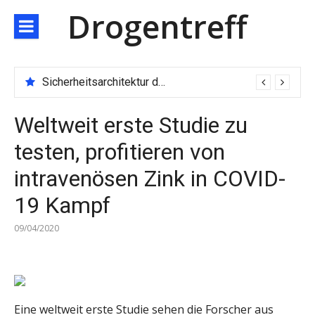
Direkt
Drogentreff
zum
Inhalt
Sicherheitsarchitektur der nächsten Generation: JARXE kombiniert Multi-Wallet und MPC als Schutzschild für digitales Vertrauen
Weltweit erste Studie zu
testen, profitieren von
intravenösen Zink in COVID-
19 Kampf
09/04/2020
Eine weltweit erste Studie sehen die Forscher aus