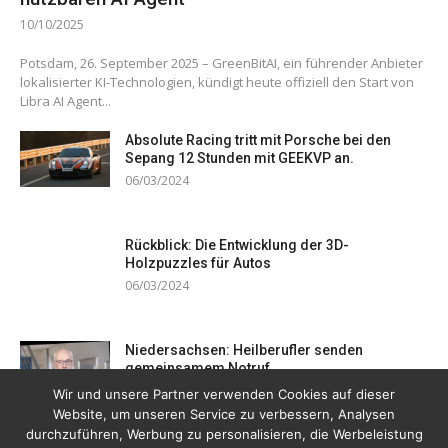
10/10/2025
Potsdam, 26. September 2025 – GreenBitAI, ein führender Anbieter
lokalisierter KI-Technologien, kündigt heute offiziell den Start von
Libra AI Agent...
Absolute Racing tritt mit Porsche bei den
Sepang 12 Stunden mit GEEKVP an.
06/03/2024
Rückblick: Die Entwicklung der 3D-
Holzpuzzles für Autos
06/03/2024
Niedersachsen: Heilberufler senden
gemeinsamem Notruf
19/12/2023
Wir und unsere Partner verwenden Cookies auf dieser
Website, um unseren Service zu verbessern, Analysen
durchzuführen, Werbung zu personalisieren, die Werbeleistung