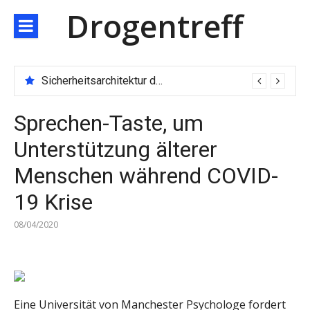
Direkt
Drogentreff
zum
Inhalt
Sicherheitsarchitektur der nächsten Generation: JARXE kombiniert Multi-Wallet und MPC als Schutzschild für digitales Vertrauen
Sprechen-Taste, um
Unterstützung älterer
Menschen während COVID-
19 Krise
08/04/2020
Eine Universität von Manchester Psychologe fordert