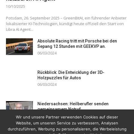
10/10/2025
Potsdam, 26. September 2025 – GreenBitAI, ein führender Anbieter
lokalisierter KI-Technologien, kündigt heute offiziell den Start von
Libra AI Agent...
Absolute Racing tritt mit Porsche bei den
Sepang 12 Stunden mit GEEKVP an.
06/03/2024
Rückblick: Die Entwicklung der 3D-
Holzpuzzles für Autos
06/03/2024
Niedersachsen: Heilberufler senden
gemeinsamem Notruf
19/12/2023
Wir und unsere Partner verwenden Cookies auf dieser
Website, um unseren Service zu verbessern, Analysen
durchzuführen, Werbung zu personalisieren, die Werbeleistung