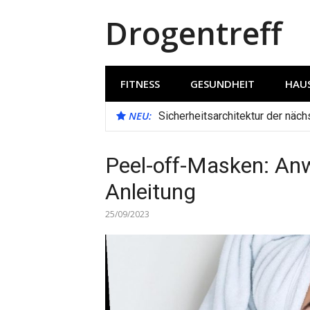
Direkt
Drogentreff
zum
Inhalt
FITNESS
GESUNDHEIT
HAUS
NEU:
Sicherheitsarchitektur der näc
Peel-off-Masken: An
Anleitung
25/09/2023