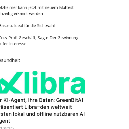
Alzheimer kann jetzt mit neuem Bluttest
ühzeitig erkannt werden
Gasteo: Ideal für die Sichtwahl
Coty Profi-Geschäft, Sagte Der Gewinnung
ufer-Interesse
esundheit
hr KI-Agent, Ihre Daten: GreenBitAI
räsentiert Libra–den weltweit
rsten lokal und offline nutzbaren AI
gent
/10/2025