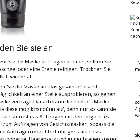
Reta
Kuri
nach
den Sie sie an
or Sie die Maske auftragen können, sollten Sie
aschgel oder eine Creme reinigen. Trocknen Sie
me
lich wieder ab.
or Sie die Maske auf das gesamte Gesicht
äglichkeit an einer Stelle ausprobieren, so gehen
Maske verträgt. Danach kann die
Peel-off-Maske
sc
Al
e diese möglichst dünn auf, denn nur so kann sie
wi
fachsten ist das Auftragen mit den Fingern, es
l
zum Auftragen von Gesichtsmasken, sodass die
ne Auftragen erleichtert übrigens auch das
si
 Mundpartie, Haaransatz und Augenbrauen sparen