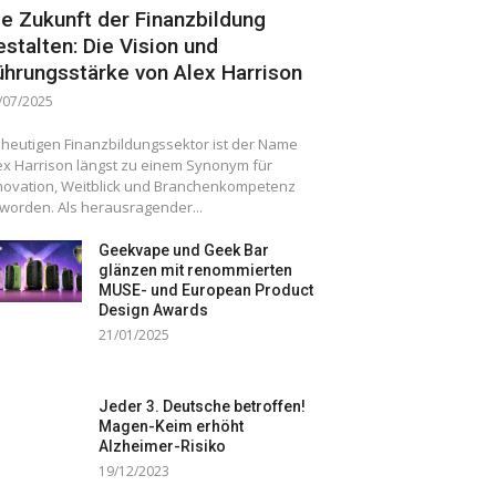
ie Zukunft der Finanzbildung
estalten: Die Vision und
ührungsstärke von Alex Harrison
/07/2025
 heutigen Finanzbildungssektor ist der Name
ex Harrison längst zu einem Synonym für
novation, Weitblick und Branchenkompetenz
worden. Als herausragender...
Geekvape und Geek Bar
glänzen mit renommierten
MUSE- und European Product
Design Awards
21/01/2025
Jeder 3. Deutsche betroffen!
Magen-Keim erhöht
Alzheimer-Risiko
19/12/2023