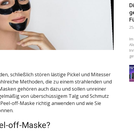
D
g
F
25
Im
Al
In
ge
en, schließlich stören lästige Pickel und Mitesser
zahlreiche Methoden, die zu einem strahlenden und
f-Masken gehören auch dazu und sollen unreiner
egelmäßig von überschüssigem Talg und Schmutz
ne Peel-off-Maske richtig anwenden und wie Sie
önnen.
eel-off-Maske?