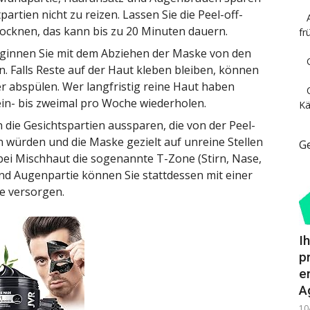
artien nicht zu reizen. Lassen Sie die Peel-off-
ocknen, das kann bis zu 20 Minuten dauern.
fr
innen Sie mit dem Abziehen der Maske von den
n. Falls Reste auf der Haut kleben bleiben, können
r abspülen. Wer langfristig reine Haut haben
in- bis zweimal pro Woche wiederholen.
Kä
 die Gesichtspartien aussparen, die von der Peel-
 würden und die Maske gezielt auf unreine Stellen
G
 bei Mischhaut die sogenannte T-Zone (Stirn, Nase,
nd Augenpartie können Sie stattdessen mit einer
e versorgen.
I
p
e
A
10