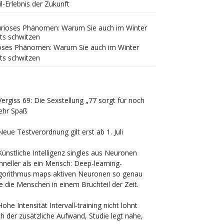
il-Erlebnis der Zukunft
oses Phänomen: Warum Sie auch im Winter
ts schwitzen
Vergiss 69: Die Sexstellung „77 sorgt für noch
hr Spaß
Neue Testverordnung gilt erst ab 1. Juli
Künstliche Intelligenz singles aus Neuronen
hneller als ein Mensch: Deep-learning-
gorithmus maps aktiven Neuronen so genau
e die Menschen in einem Bruchteil der Zeit.
Hohe Intensität Intervall-training nicht lohnt
ch der zusätzliche Aufwand, Studie legt nahe,