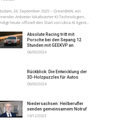
tsdam, 26. September 2025 – GreenBitAI, ein
hrender Anbieter lokalisierter KI-Technologien,
ndigt heute offiziell den Start von Libra AI Agent...
Absolute Racing tritt mit
Porsche bei den Sepang 12
Stunden mit GEEKVP an.
06/03/2024
Rückblick: Die Entwicklung der
3D-Holzpuzzles für Autos
06/03/2024
Niedersachsen: Heilberufler
senden gemeinsamem Notruf
19/12/2023