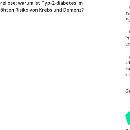
rreliose: warum ist Typ-2-diabetes im
öhten Risiko von Krebs und Demenz?
Te
Er
Pr
Un
Er
au
id
G