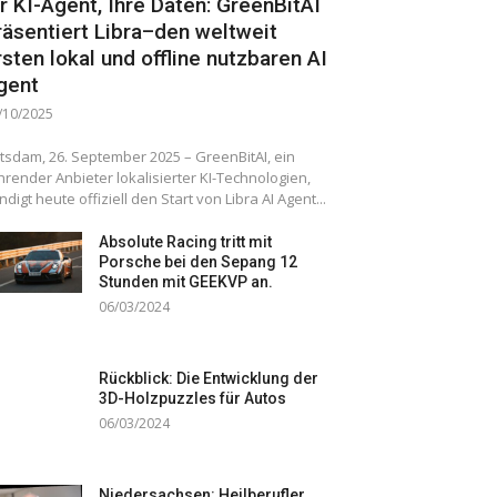
hr KI-Agent, Ihre Daten: GreenBitAI
räsentiert Libra–den weltweit
rsten lokal und offline nutzbaren AI
gent
/10/2025
tsdam, 26. September 2025 – GreenBitAI, ein
hrender Anbieter lokalisierter KI-Technologien,
ndigt heute offiziell den Start von Libra AI Agent...
Absolute Racing tritt mit
Porsche bei den Sepang 12
Stunden mit GEEKVP an.
06/03/2024
Rückblick: Die Entwicklung der
3D-Holzpuzzles für Autos
06/03/2024
Niedersachsen: Heilberufler