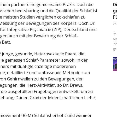
t einem partner eine gemeinsame Praxis. Doch die
D
schen bed-sharing und die Qualität der Schlaf ist
g
ie meisten Studien verglichen co-schlafen zu
F
h Messung der Bewegungen des Körpers. Doch Dr.
25
r Integrative Psychiatrie (ZIP), Deutschland und
Im
gen auch mit der Bewertung der Schlaf-
Al
 Bett.
In
ge
2 junge, gesunde, Heterosexuelle Paare, die
 Sie gemessen Schlaf-Parameter sowohl in der
ners mit dual-gleichzeitige moderenen
ue, detaillierte und umfassende Methode zum
 von Gehirnwellen zu den Bewegungen, der
ungen, die Herz-Aktivität“, so Dr. Drews.
die ausgefüllten Fragebögen entwickelt, um zu
ehung, Dauer, Grad der leidenschaftlichen Liebe,
e movement (REM) Schlaf ist erhöht und weniger