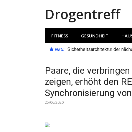
Direkt
Drogentreff
zum
Inhalt
FITNESS
GESUNDHEIT
HAUS
NEU:
Sicherheitsarchitektur der näc
Paare, die verbringen
zeigen, erhöht den R
Synchronisierung von
25/06/2020