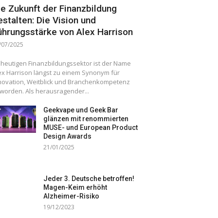
ie Zukunft der Finanzbildung
estalten: Die Vision und
ührungsstärke von Alex Harrison
/07/2025
 heutigen Finanzbildungssektor ist der Name
ex Harrison längst zu einem Synonym für
novation, Weitblick und Branchenkompetenz
worden. Als herausragender...
Geekvape und Geek Bar
glänzen mit renommierten
MUSE- und European Product
Design Awards
21/01/2025
Jeder 3. Deutsche betroffen!
Magen-Keim erhöht
Alzheimer-Risiko
19/12/2023