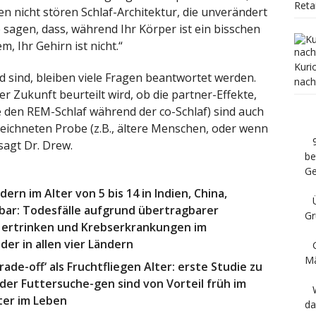
Reta
n nicht stören Schlaf-Architektur, die unverändert
 sagen, dass, während Ihr Körper ist ein bisschen
, Ihr Gehirn ist nicht.“
Kuri
 sind, bleiben viele Fragen beantwortet werden.
nach
der Zukunft beurteilt wird, ob die partner-Effekte,
e den REM-Schlaf während der co-Schlaf) sind auch
zeichneten Probe (z.B., ältere Menschen, oder wenn
 sagt Dr. Drew.
be
Ge
ern im Alter von 5 bis 14 in Indien, China,
dbar: Todesfälle aufgrund übertragbarer
Gr
, ertrinken und Krebserkrankungen im
der in allen vier Ländern
M
rade-off‘ als Fruchtfliegen Alter: erste Studie zu
der Futtersuche-gen sind von Vorteil früh im
ter im Leben
da