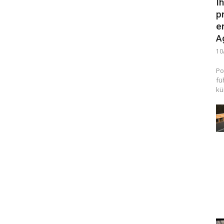
I
p
e
A
10
Po
fü
kü