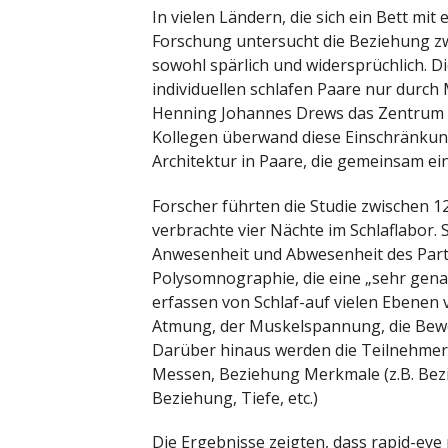
In vielen Ländern, die sich ein Bett mi
Forschung untersucht die Beziehung zwi
sowohl spärlich und widersprüchlich. D
individuellen schlafen Paare nur durc
Henning Johannes Drews das Zentrum fü
Kollegen überwand diese Einschränkun
Architektur in Paare, die gemeinsam ein
Forscher führten die Studie zwischen 1
verbrachte vier Nächte im Schlaflabor.
Anwesenheit und Abwesenheit des Part
Polysomnographie, die eine „sehr gena
erfassen von Schlaf-auf vielen Ebenen
Atmung, der Muskelspannung, die Beweg
Darüber hinaus werden die Teilnehmer 
Messen, Beziehung Merkmale (z.B. Bezi
Beziehung, Tiefe, etc.)
Die Ergebnisse zeigten, dass rapid-ey