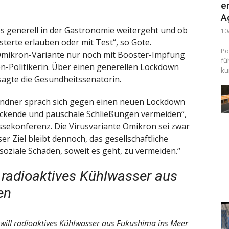
e
A
s generell in der Gastronomie weitergeht und ob
10
terte erlauben oder mit Test“, so Gote.
Po
r Omikron-Variante nur noch mit Booster-Impfung
fü
nen-Politikerin. Über einen generellen Lockdown
kü
sagte die Gesundheitssenatorin.
Lindner sprach sich gegen einen neuen Lockdown
deckende und pauschale Schließungen vermeiden“,
ssekonferenz. Die Virusvariante Omikron sei zwar
r Ziel bleibt dennoch, das gesellschaftliche
soziale Schäden, soweit es geht, zu vermeiden.“
l radioaktives Kühlwasser aus
en
n will radioaktives Kühlwasser aus Fukushima ins Meer