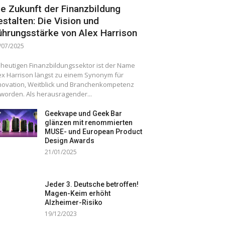
ie Zukunft der Finanzbildung
estalten: Die Vision und
ührungsstärke von Alex Harrison
/07/2025
 heutigen Finanzbildungssektor ist der Name
ex Harrison längst zu einem Synonym für
novation, Weitblick und Branchenkompetenz
worden. Als herausragender...
Geekvape und Geek Bar
glänzen mit renommierten
MUSE- und European Product
Design Awards
21/01/2025
Jeder 3. Deutsche betroffen!
Magen-Keim erhöht
Alzheimer-Risiko
19/12/2023