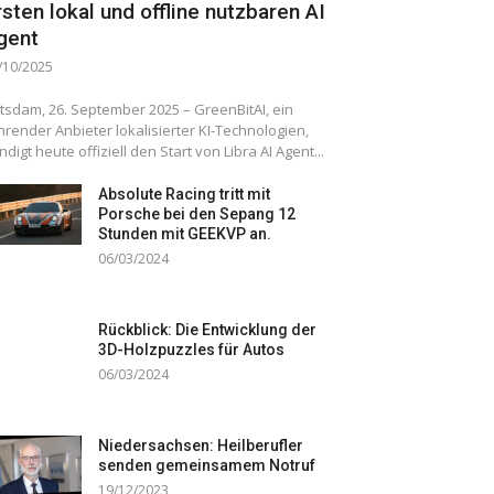
rsten lokal und offline nutzbaren AI
gent
/10/2025
tsdam, 26. September 2025 – GreenBitAI, ein
hrender Anbieter lokalisierter KI-Technologien,
ndigt heute offiziell den Start von Libra AI Agent...
Absolute Racing tritt mit
Porsche bei den Sepang 12
Stunden mit GEEKVP an.
06/03/2024
Rückblick: Die Entwicklung der
3D-Holzpuzzles für Autos
06/03/2024
Niedersachsen: Heilberufler
senden gemeinsamem Notruf
19/12/2023