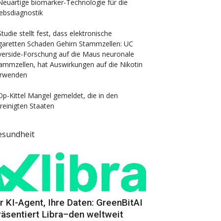
Neuartige biomarker-Technologie für die
ebsdiagnostik
Studie stellt fest, dass elektronische
garetten Schaden Gehirn Stammzellen: UC
verside-Forschung auf die Maus neuronale
ammzellen, hat Auswirkungen auf die Nikotin
rwenden
Op-Kittel Mangel gemeldet, die in den
reinigten Staaten
esundheit
hr KI-Agent, Ihre Daten: GreenBitAI
räsentiert Libra–den weltweit