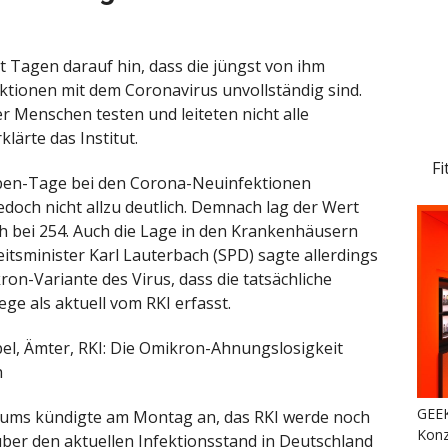
it Tagen darauf hin, dass die jüngst von ihm
ktionen mit dem Coronavirus unvollständig sind.
r Menschen testen und leiteten nicht alle
lärte das Institut.
Fi
ben-Tage bei den Corona-Neuinfektionen
jedoch nicht allzu deutlich. Demnach lag der Wert
ch bei 254. Auch die Lage in den Krankenhäusern
tsminister Karl Lauterbach (SPD) sagte allerdings
on-Variante des Virus, dass die tatsächliche
ege als aktuell vom RKI erfasst.
, Ämter, RKI: Die Omikron-Ahnungslosigkeit
h
GEEK
iums kündigte am Montag an, das RKI werde noch
Konz
ber den aktuellen Infektionsstand in Deutschland