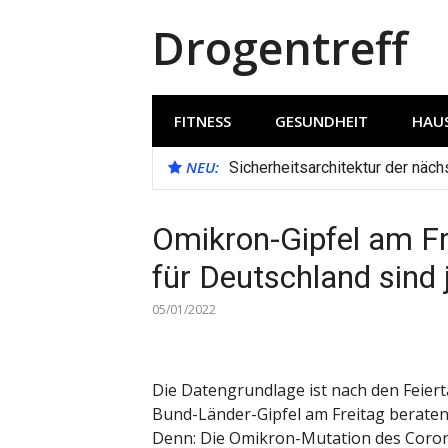
Direkt
Drogentreff
zum
Inhalt
FITNESS
GESUNDHEIT
HAUS
NEU:
Sicherheitsarchitektur der näc
Omikron-Gipfel am F
für Deutschland sind 
05/01/2022
Die Datengrundlage ist nach den Feier
Bund-Länder-Gipfel am Freitag beraten 
Denn: Die Omikron-Mutation des Corona