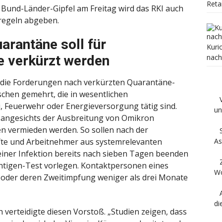
Reta
 Bund-Länder-Gipfel am Freitag wird das RKI auch
regeln abgeben.
arantäne soll für
Kuri
nach
e verkürzt werden
 die Forderungen nach verkürzten Quarantäne-
schen gemehrt, die in wesentlichen
i, Feuerwehr oder Energieversorgung tätig sind.
un
 angesichts der Ausbreitung von Omikron
en vermieden werden. So sollen nach der
As
fte und Arbeitnehmer aus systemrelevanten
iner Infektion bereits nach sieben Tagen beenden
Antigen-Test vorlegen. Kontaktpersonen eines
Wo
d oder deren Zweitimpfung weniger als drei Monate
di
verteidigte diesen Vorstoß. „Studien zeigen, dass