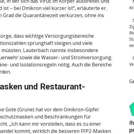
se, in der sich das Virus im Körper ausbreitet und
Kr
ist – bei Omikron viel kürzer ist“, erläuterte er.
n Grad die Quarantänezeit verkürzen, ohne ins
Zi
Ri
Sorge, dass wichtige Versorgungsbereiche
St
tionszahlen sprunghaft steigen und viele
ve
ne müssten. Lauterbach nannte insbesondere
Feuerwehr sowie die Wasser- und Stromversorgung.
Ve
ne- und Isolationsregeln nötig. Auch die Bereiche
rden.
G
Masken und Restaurant-
ike Gote (Grüne) hat vor dem Omikron-Gipfel
mschutzmasken und Beschränkungen für
I
t. „Ich kann mir vorstellen, dass es zu einer
p
handel kommt, wirklich die besseren FFP2-Masken