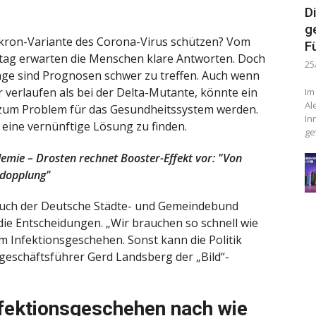
D
g
ikron-Variante des Corona-Virus schützen? Vom
F
tag erwarten die Menschen klare Antworten. Doch
25
ge sind Prognosen schwer zu treffen. Auch wenn
r verlaufen als bei der Delta-Mutante, könnte ein
Im
Al
 zum Problem für das Gesundheitssystem werden.
In
 eine vernünftige Lösung zu finden.
ge
mie – Drosten rechnet Booster-Effekt vor: "Von
rdopplung"
auch der Deutsche Städte- und Gemeindebund
 die Entscheidungen. „Wir brauchen so schnell wie
m Infektionsgeschehen. Sonst kann die Politik
geschäftsführer Gerd Landsberg der „Bild“-
fektionsgeschehen nach wie