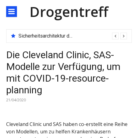
Direkt
Drogentreff
zum
Inhalt
Sicherheitsarchitektur der nächsten Generation: JARXE kombiniert Multi-Wallet und MPC als Schutzschild für digitales Vertrauen
Die Cleveland Clinic, SAS-
Modelle zur Verfügung, um
mit COVID-19-resource-
planning
21/04/2020
Cleveland Clinic und SAS haben co-erstellt eine Reihe
von Modellen, um zu helfen Krankenhäusern