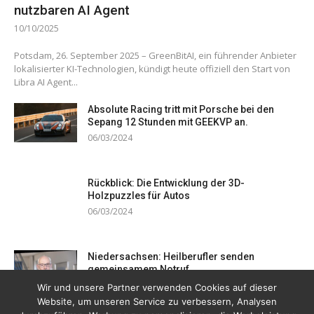
nutzbaren AI Agent
10/10/2025
Potsdam, 26. September 2025 – GreenBitAI, ein führender Anbieter
lokalisierter KI-Technologien, kündigt heute offiziell den Start von
Libra AI Agent...
Absolute Racing tritt mit Porsche bei den
Sepang 12 Stunden mit GEEKVP an.
06/03/2024
Rückblick: Die Entwicklung der 3D-
Holzpuzzles für Autos
06/03/2024
Niedersachsen: Heilberufler senden
gemeinsamem Notruf
19/12/2023
Wir und unsere Partner verwenden Cookies auf dieser
Website, um unseren Service zu verbessern, Analysen