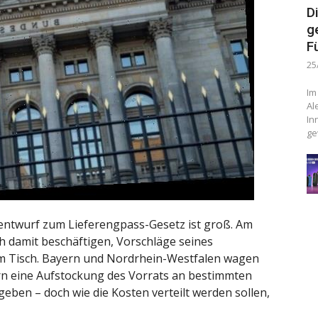
D
g
F
25
Im
Al
In
ge
entwurf zum Lieferengpass-Gesetz ist groß. Am
ch damit beschäftigen, Vorschläge seines
m Tisch. Bayern und Nordrhein-Westfalen wagen
rn eine Aufstockung des Vorrats an bestimmten
eben – doch wie die Kosten verteilt werden sollen,