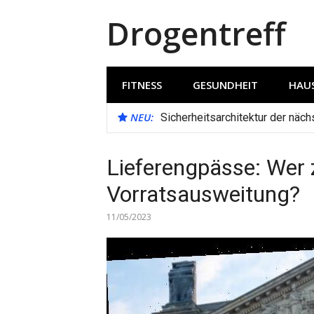
Direkt
Drogentreff
zum
Inhalt
FITNESS
GESUNDHEIT
HAUS
NEU:
Sicherheitsarchitektur der näc
Lieferengpässe: Wer z
Vorratsausweitung?
11/05/2023