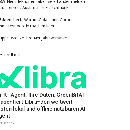
569 Neuinfektionen, aber viele Länder melden
cht – erneut Ausbruch in Fleischfabrik
Faktencheck: Warum Cola einen Corona-
hnelltest positiv machen kann
Tipps, wie Sie Ihre Neujahrsvorsätze
esundheit
hr KI-Agent, Ihre Daten: GreenBitAI
räsentiert Libra–den weltweit
rsten lokal und offline nutzbaren AI
gent
/10/2025