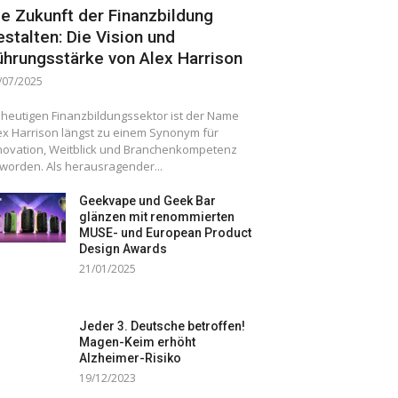
ie Zukunft der Finanzbildung
estalten: Die Vision und
ührungsstärke von Alex Harrison
/07/2025
 heutigen Finanzbildungssektor ist der Name
ex Harrison längst zu einem Synonym für
novation, Weitblick und Branchenkompetenz
worden. Als herausragender...
Geekvape und Geek Bar
glänzen mit renommierten
MUSE- und European Product
Design Awards
21/01/2025
Jeder 3. Deutsche betroffen!
Magen-Keim erhöht
Alzheimer-Risiko
19/12/2023