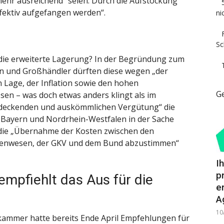
mehr ausreichend“ seien. Durch die Aufstockung
fektiv aufgefangen werden“.
ni
Sc
 die erweiterte Lagerung? In der Begründung zum
n und Großhändler dürften diese wegen „der
 Lage, der Inflation sowie den hohen
G
ssen – was doch etwas anders klingt als im
endeckenden und auskömmlichen Vergütung“ die
ch Bayern und Nordrhein-Westfalen in der Sache
ss die „Übernahme der Kosten zwischen den
ekenwesen, der GKV und dem Bund abzustimmen“
I
p
mpfiehlt das Aus für die
e
A
10
ammer hatte bereits Ende April Empfehlungen für