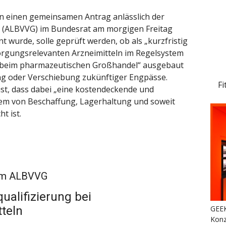
 einen gemeinsamen Antrag anlässlich der
 (ALBVVG) im Bundesrat am morgigen Freitag
 wurde, solle geprüft werden, ob als „kurzfristig
orgungsrelevanten Arzneimitteln im Regelsystem
e beim pharmazeutischen Großhandel“ ausgebaut
ng oder Verschiebung zukünftiger Engpässe.
Fi
st, dass dabei „eine kostendeckende und
em von Beschaffung, Lagerhaltung und soweit
t ist.
zum ALBVVG
qualifizierung bei
GEEK
teln
Konz