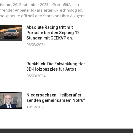
tsdam, 26. September 2025 – GreenBitAI, ein
hrender Anbieter lokalisierter KI-Technologien,
ndigt heute offiziell den Start von Libra AI Agent...
Absolute Racing tritt mit
Porsche bei den Sepang 12
Stunden mit GEEKVP an.
06/03/2024
Rückblick: Die Entwicklung der
3D-Holzpuzzles für Autos
06/03/2024
Niedersachsen: Heilberufler
senden gemeinsamem Notruf
19/12/2023