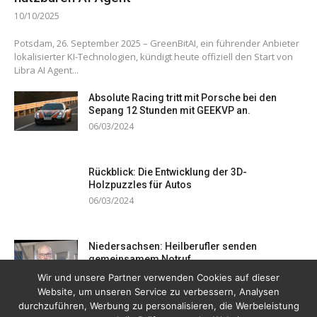
10/10/2025
Potsdam, 26. September 2025 – GreenBitAI, ein führender Anbieter
lokalisierter KI-Technologien, kündigt heute offiziell den Start von
Libra AI Agent...
Absolute Racing tritt mit Porsche bei den
Sepang 12 Stunden mit GEEKVP an.
06/03/2024
Rückblick: Die Entwicklung der 3D-
Holzpuzzles für Autos
06/03/2024
Niedersachsen: Heilberufler senden
gemeinsamem Notruf
19/12/2023
Wir und unsere Partner verwenden Cookies auf dieser
Website, um unseren Service zu verbessern, Analysen
durchzuführen, Werbung zu personalisieren, die Werbeleistung