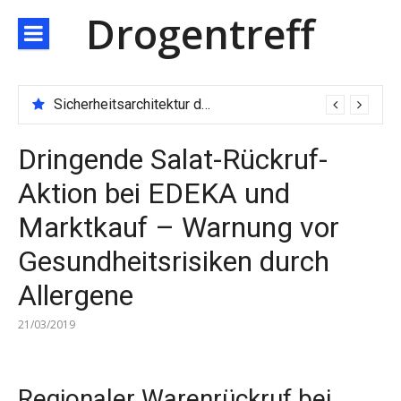
Direkt
Drogentreff
zum
Inhalt
Sicherheitsarchitektur der nächsten Generation: JARXE kombiniert Multi-Wallet und MPC als Schutzschild für digitales Vertrauen
Dringende Salat-Rückruf-
Aktion bei EDEKA und
Marktkauf – Warnung vor
Gesundheitsrisiken durch
Allergene
21/03/2019
Regionaler Warenrückruf bei