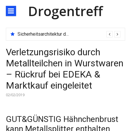
Direkt
Drogentreff
zum
Inhalt
Sicherheitsarchitektur der nächsten Generation: JARXE kombiniert Multi-Wallet und MPC als Schutzschild für digitales Vertrauen
Verletzungsrisiko durch
Metallteilchen in Wurstwaren
– Rückruf bei EDEKA &
Marktkauf eingeleitet
02/02/2019
GUT&GÜNSTIG Hähnchenbrust
kann Metallsplitter enthalten