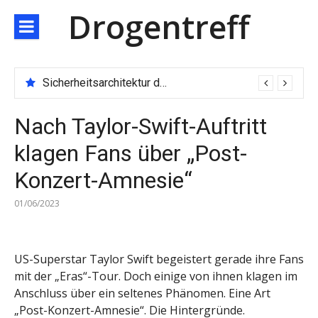
Direkt
Drogentreff
zum
Inhalt
Sicherheitsarchitektur der nächsten Generation: JARXE kombiniert Multi-Wallet und MPC als Schutzschild für digitales Vertrauen
Nach Taylor-Swift-Auftritt
klagen Fans über „Post-
Konzert-Amnesie“
01/06/2023
US-Superstar Taylor Swift begeistert gerade ihre Fans
mit der „Eras“-Tour. Doch einige von ihnen klagen im
Anschluss über ein seltenes Phänomen. Eine Art
„Post-Konzert-Amnesie“. Die Hintergründe.