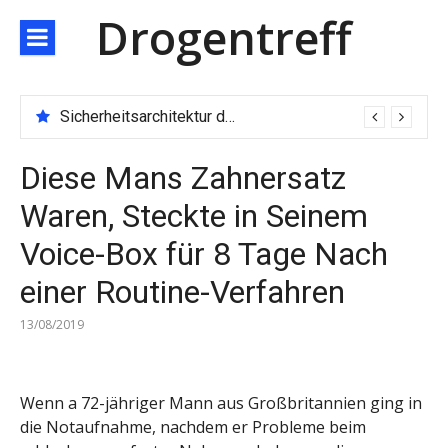
Direkt
Drogentreff
zum
Inhalt
Sicherheitsarchitektur der nächsten Generation: JARXE kombiniert Multi-Wallet und MPC als Schutzschild für digitales Vertrauen
Diese Mans Zahnersatz
Waren, Steckte in Seinem
Voice-Box für 8 Tage Nach
einer Routine-Verfahren
13/08/2019
Wenn a 72-jähriger Mann aus Großbritannien ging in
die Notaufnahme, nachdem er Probleme beim