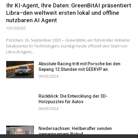
Ihr KI-Agent, Ihre Daten: GreenBitAI präsentiert
Libra–den weltweit ersten lokal und offline
nutzbaren AI Agent
10/10/2025
Potsdam, 26. September 2025 – GreenBitAI, ein führender Anbieter
lokalisierter KI-Technologien, kündigt heute offiziell den Start von
Libra AI Agent...
Absolute Racing tritt mit Porsche bei den
Sepang 12 Stunden mit GEEKVP an.
06/03/2024
Rückblick: Die Entwicklung der 3D-
Holzpuzzles für Autos
06/03/2024
Niedersachsen: Heilberufler senden
gemeinsamem Notruf