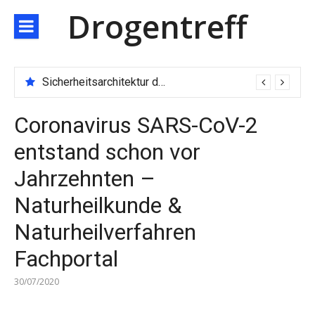
Direkt
Drogentreff
zum
Inhalt
Sicherheitsarchitektur der nächsten Generation: JARXE kombiniert Multi-Wallet und MPC als Schutzschild für digitales Vertrauen
Coronavirus SARS-CoV-2
entstand schon vor
Jahrzehnten –
Naturheilkunde &
Naturheilverfahren
Fachportal
30/07/2020