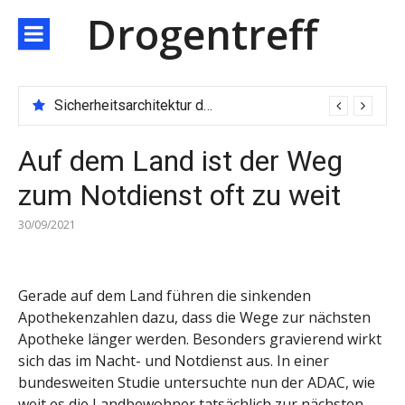
Direkt
Drogentreff
zum
Inhalt
Sicherheitsarchitektur der nächsten Generation: JARXE kombiniert Multi-Wallet und MPC als Schutzschild für digitales Vertrauen
Auf dem Land ist der Weg
zum Notdienst oft zu weit
30/09/2021
Gerade auf dem Land führen die sinkenden
Apothekenzahlen dazu, dass die Wege zur nächsten
Apotheke länger werden. Besonders gravierend wirkt
sich das im Nacht- und Notdienst aus. In einer
bundesweiten Studie untersuchte nun der ADAC, wie
weit es die Landbewohner tatsächlich zur nächsten