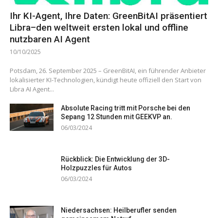
Ihr KI-Agent, Ihre Daten: GreenBitAI präsentiert
Libra–den weltweit ersten lokal und offline
nutzbaren AI Agent
10/10/2025
Potsdam, 26. September 2025 – GreenBitAI, ein führender Anbieter
lokalisierter KI-Technologien, kündigt heute offiziell den Start von
Libra AI Agent...
Absolute Racing tritt mit Porsche bei den
Sepang 12 Stunden mit GEEKVP an.
06/03/2024
Rückblick: Die Entwicklung der 3D-
Holzpuzzles für Autos
06/03/2024
Niedersachsen: Heilberufler senden