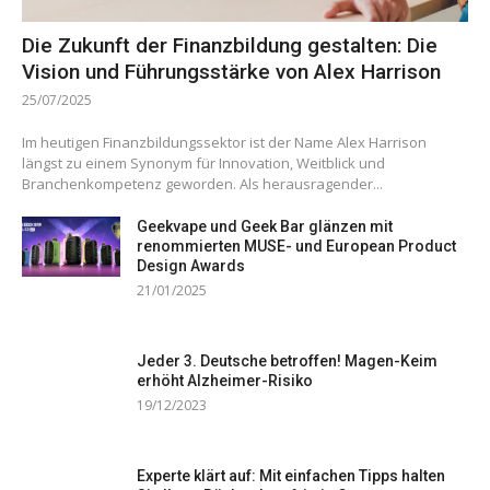
Die Zukunft der Finanzbildung gestalten: Die
Vision und Führungsstärke von Alex Harrison
25/07/2025
Im heutigen Finanzbildungssektor ist der Name Alex Harrison
längst zu einem Synonym für Innovation, Weitblick und
Branchenkompetenz geworden. Als herausragender...
Geekvape und Geek Bar glänzen mit
renommierten MUSE- und European Product
Design Awards
21/01/2025
Jeder 3. Deutsche betroffen! Magen-Keim
erhöht Alzheimer-Risiko
19/12/2023
Experte klärt auf: Mit einfachen Tipps halten