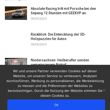
Absolute Racing tritt mit Porsche bei den
Sepang 12 Stunden mit GEEKVP an.
06/03/2024
Rückblick: Die Entwicklung der 3D-
Holzpuzzles für Autos
06/03/2024
Niedersachsen: Heilberufler senden
gemeinsamem Notruf
19/12/2023
Wir und unsere Partner verwenden Cookies auf dieser
Website, um unseren Service zu verbessern, Analysen
durchzuführen, Werbung zu personalisieren, die Werbeleistung
zu messen und die Präferenzen der Websites zu
berücksichtigen. Durch die Nutzung der Website stimmen Sie
diesen Cookies zu.
OK
Copyright © 2026 Drogentreff