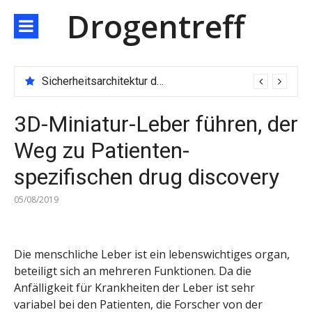
Direkt
Drogentreff
zum
Inhalt
Sicherheitsarchitektur der nächsten Generation: JARXE kombiniert Multi-Wallet und MPC als Schutzschild für digitales Vertrauen
3D-Miniatur-Leber führen, der
Weg zu Patienten-
spezifischen drug discovery
05/08/2019
Die menschliche Leber ist ein lebenswichtiges organ,
beteiligt sich an mehreren Funktionen. Da die
Anfälligkeit für Krankheiten der Leber ist sehr
variabel bei den Patienten, die Forscher von der