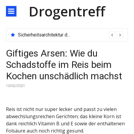
Direkt
Drogentreff
zum
Inhalt
Sicherheitsarchitektur der nächsten Generation: JARXE kombiniert Multi-Wallet und MPC als Schutzschild für digitales Vertrauen
Giftiges Arsen: Wie du
Schadstoffe im Reis beim
Kochen unschädlich machst
10/02/2021
Reis ist nicht nur super lecker und passt zu vielen
abwechslungsreichen Gerichten; das kleine Korn ist
dank reichlich Vitamin B und E sowie der enthaltenen
Folsäure auch noch richtig gesund.