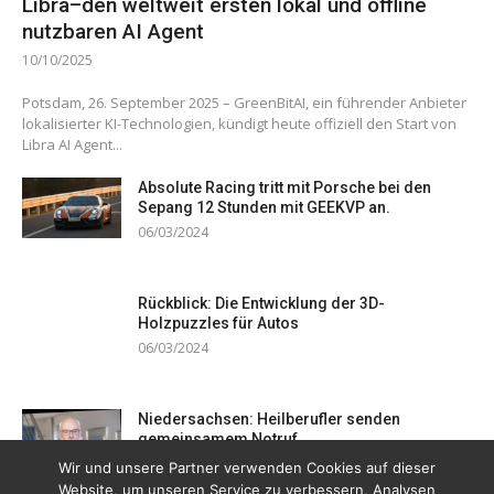
Libra–den weltweit ersten lokal und offline
nutzbaren AI Agent
10/10/2025
Potsdam, 26. September 2025 – GreenBitAI, ein führender Anbieter
lokalisierter KI-Technologien, kündigt heute offiziell den Start von
Libra AI Agent...
Absolute Racing tritt mit Porsche bei den
Sepang 12 Stunden mit GEEKVP an.
06/03/2024
Rückblick: Die Entwicklung der 3D-
Holzpuzzles für Autos
06/03/2024
Niedersachsen: Heilberufler senden
gemeinsamem Notruf
19/12/2023
Wir und unsere Partner verwenden Cookies auf dieser
Website, um unseren Service zu verbessern, Analysen