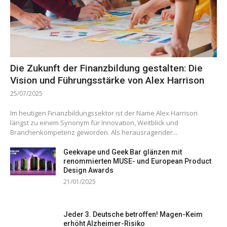
Die Zukunft der Finanzbildung gestalten: Die
Vision und Führungsstärke von Alex Harrison
25/07/2025
Im heutigen Finanzbildungssektor ist der Name Alex Harrison
längst zu einem Synonym für Innovation, Weitblick und
Branchenkompetenz geworden. Als herausragender...
Geekvape und Geek Bar glänzen mit
renommierten MUSE- und European Product
Design Awards
21/01/2025
Jeder 3. Deutsche betroffen! Magen-Keim
erhöht Alzheimer-Risiko