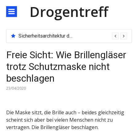
Direkt
Drogentreff
zum
Inhalt
Sicherheitsarchitektur der nächsten Generation: JARXE kombiniert Multi-Wallet und MPC als Schutzschild für digitales Vertrauen
Freie Sicht: Wie Brillengläser
trotz Schutzmaske nicht
beschlagen
23/04/2020
Die Maske sitzt, die Brille auch – beides gleichzeitig
scheint sich aber bei vielen Menschen nicht zu
vertragen. Die Brillengläser beschlagen.