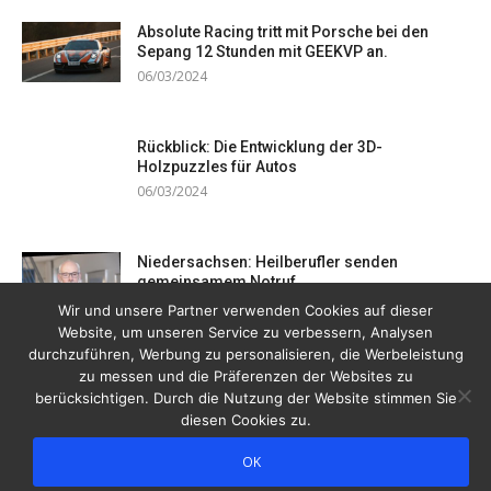
Absolute Racing tritt mit Porsche bei den
Sepang 12 Stunden mit GEEKVP an.
06/03/2024
Rückblick: Die Entwicklung der 3D-
Holzpuzzles für Autos
06/03/2024
Niedersachsen: Heilberufler senden
gemeinsamem Notruf
19/12/2023
Wir und unsere Partner verwenden Cookies auf dieser
Website, um unseren Service zu verbessern, Analysen
durchzuführen, Werbung zu personalisieren, die Werbeleistung
zu messen und die Präferenzen der Websites zu
berücksichtigen. Durch die Nutzung der Website stimmen Sie
diesen Cookies zu.
OK
Copyright © 2026 Drogentreff