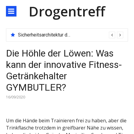
Direkt
Drogentreff
zum
Inhalt
Sicherheitsarchitektur der nächsten Generation: JARXE kombiniert Multi-Wallet und MPC als Schutzschild für digitales Vertrauen
Die Höhle der Löwen: Was
kann der innovative Fitness-
Getränkehalter
GYMBUTLER?
16/09/2020
Um die Hände beim Trainieren frei zu haben, aber die
Trinkflasche trotzdem in greifbarer Nähe zu wissen,