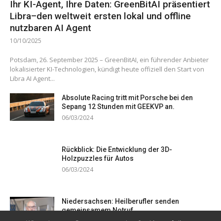
Ihr KI-Agent, Ihre Daten: GreenBitAI präsentiert
Libra–den weltweit ersten lokal und offline
nutzbaren AI Agent
10/10/2025
Potsdam, 26. September 2025 – GreenBitAI, ein führender Anbieter
lokalisierter KI-Technologien, kündigt heute offiziell den Start von
Libra AI Agent...
Absolute Racing tritt mit Porsche bei den
Sepang 12 Stunden mit GEEKVP an.
06/03/2024
Rückblick: Die Entwicklung der 3D-
Holzpuzzles für Autos
06/03/2024
Niedersachsen: Heilberufler senden
gemeinsamem Notruf