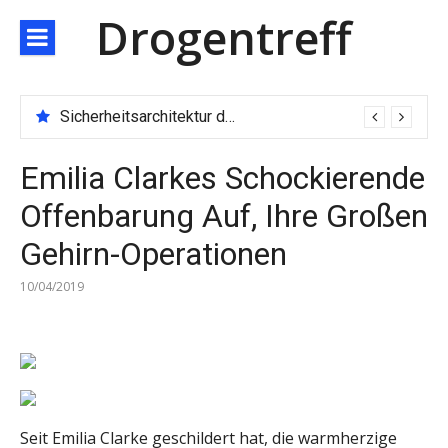
Direkt
Drogentreff
zum
Inhalt
Sicherheitsarchitektur der nächsten Generation: JARXE kombiniert Multi-Wallet und MPC als Schutzschild für digitales Vertrauen
Emilia Clarkes Schockierende
Offenbarung Auf, Ihre Großen
Gehirn-Operationen
10/04/2019
Seit Emilia Clarke geschildert hat, die warmherzige