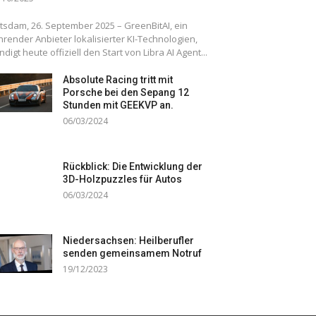
tsdam, 26. September 2025 – GreenBitAI, ein
hrender Anbieter lokalisierter KI-Technologien,
ndigt heute offiziell den Start von Libra AI Agent...
Absolute Racing tritt mit
Porsche bei den Sepang 12
Stunden mit GEEKVP an.
06/03/2024
Rückblick: Die Entwicklung der
3D-Holzpuzzles für Autos
06/03/2024
Niedersachsen: Heilberufler
senden gemeinsamem Notruf
19/12/2023