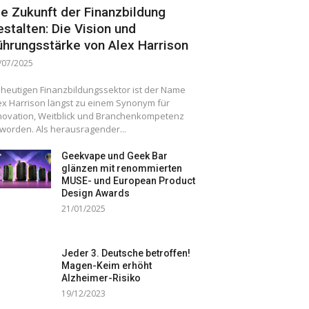
ie Zukunft der Finanzbildung
estalten: Die Vision und
ührungsstärke von Alex Harrison
/07/2025
 heutigen Finanzbildungssektor ist der Name
ex Harrison längst zu einem Synonym für
novation, Weitblick und Branchenkompetenz
worden. Als herausragender...
Geekvape und Geek Bar
glänzen mit renommierten
MUSE- und European Product
Design Awards
21/01/2025
Jeder 3. Deutsche betroffen!
Magen-Keim erhöht
Alzheimer-Risiko
19/12/2023