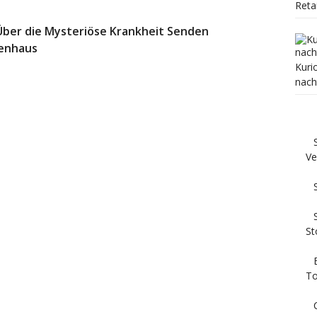
Reta
 Über die Mysteriöse Krankheit Senden
kenhaus
Kuri
nach
Ve
St
To