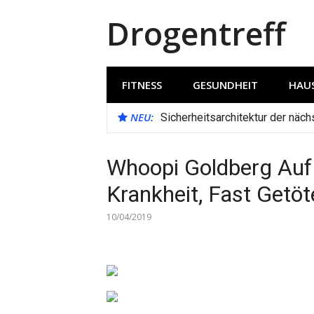
Direkt
Drogentreff
zum
Inhalt
FITNESS
GESUNDHEIT
HAUS
NEU:
Sicherheitsarchitektur der näc
Whoopi Goldberg Au
Krankheit, Fast Getöt
10/04/2019