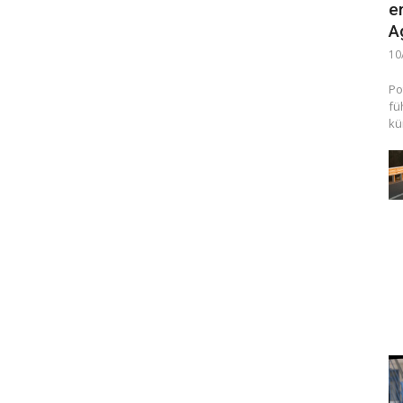
e
A
10
Po
fü
kü