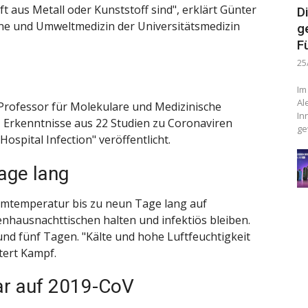
ft aus Metall oder Kunststoff sind", erklärt Günter
D
ene und Umweltmedizin der Universitätsmedizin
g
F
25
Im
Al
Professor für Molekulare und Medizinische
In
, Erkenntnisse aus 22 Studien zu Coronaviren
ge
spital Infection" veröffentlicht.
Tage lang
umtemperatur bis zu neun Tage lang auf
nhausnachttischen halten und infektiös bleiben.
und fünf Tagen. "Kälte und hohe Luftfeuchtigkeit
tert Kampf.
ar auf 2019-CoV