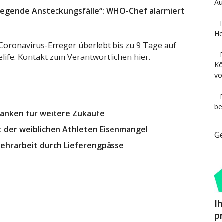
Au
rregende Ansteckungsfälle“: WHO-Chef alarmiert
He
Coronavirus-Erreger überlebt bis zu 9 Tage auf
elife. Kontakt zum Verantwortlichen hier.
Kö
vo
be
Franken für weitere Zukäufe
nt der weiblichen Athleten Eisenmangel
G
ehrarbeit durch Lieferengpässe
I
p