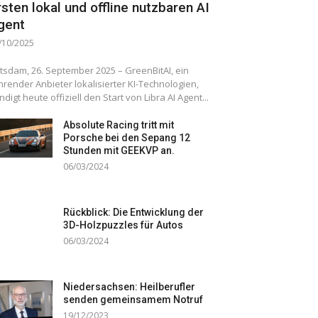
rsten lokal und offline nutzbaren AI
gent
/10/2025
tsdam, 26. September 2025 – GreenBitAI, ein
hrender Anbieter lokalisierter KI-Technologien,
ndigt heute offiziell den Start von Libra AI Agent...
Absolute Racing tritt mit
Porsche bei den Sepang 12
Stunden mit GEEKVP an.
06/03/2024
Rückblick: Die Entwicklung der
3D-Holzpuzzles für Autos
06/03/2024
Niedersachsen: Heilberufler
senden gemeinsamem Notruf
19/12/2023