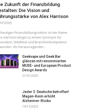
ie Zukunft der Finanzbildung
estalten: Die Vision und
ührungsstärke von Alex Harrison
/07/2025
 heutigen Finanzbildungssektor ist der Name
ex Harrison längst zu einem Synonym für
novation, Weitblick und Branchenkompetenz
worden. Als herausragender...
Geekvape und Geek Bar
glänzen mit renommierten
MUSE- und European Product
Design Awards
21/01/2025
Jeder 3. Deutsche betroffen!
Magen-Keim erhöht
Alzheimer-Risiko
19/12/2023