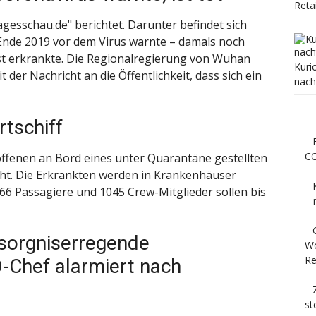
Reta
tagesschau.de" berichtet. Darunter befindet sich
s Ende 2019 vor dem Virus warnte – damals noch
st erkrankte. Die Regionalregierung von Wuhan
Kuri
t der Nachricht an die Öffentlichkeit, dass sich ein
nach
rtschiff
CO
offenen an Bord eines unter Quarantäne gestellten
höht. Die Erkrankten werden in Krankenhäuser
66 Passagiere und 1045 Crew-Mitglieder sollen bis
– 
esorgniserregende
Wo
Re
-Chef alarmiert nach
st