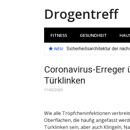
Direkt
Drogentreff
zum
Inhalt
FITNESS
GESUNDHEIT
HAUS
NEU:
Sicherheitsarchitektur der näc
Coronavirus-Erreger ü
Türklinken
11/02/2020
Wie alle Tröpfcheninfektionen verbreit
Oberflächen, die häufig angefasst wer
Türklinken sein, aber auch Klingeln, N