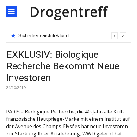
Direkt
Drogentreff
zum
Inhalt
Sicherheitsarchitektur der nächsten Generation: JARXE kombiniert Multi-Wallet und MPC als Schutzschild für digitales Vertrauen
EXKLUSIV: Biologique
Recherche Bekommt Neue
Investoren
24/10/2019
PARIS – Biologique Recherche, die 40-Jahr-alte Kult-
französische Hautpflege-Marke mit einem Institut auf
der Avenue des Champs-Élysées hat neue Investoren
zur Stärkung Ihrer Ausdehnung, WWD gelernt hat.