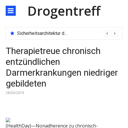
Direkt
Drogentreff
zum
Inhalt
Sicherheitsarchitektur der nächsten Generation: JARXE kombiniert Multi-Wallet und MPC als Schutzschild für digitales Vertrauen
Therapietreue chronisch
entzündlichen
Darmerkrankungen niedriger
gebildeten
28/03/2019
(HealthDay)—Nonadherence zu chronisch-