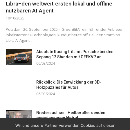
Libra–den weltweit ersten lokal und offline
nutzbaren AI Agent
10/10/2025
Potsdam, 26. September 2025 – GreenBitAI, ein führender Anbieter
lokalisierter KI-Technologien, kündigt heute offiziell den Start von
Libra AI Agent...
Absolute Racing tritt mit Porsche bei den
Sepang 12 Stunden mit GEEKVP an.
06/03/2024
Rückblick: Die Entwicklung der 3D-
Holzpuzzles für Autos
06/03/2024
Niedersachsen: Heilberufler senden
gemeinsamem Notruf
19/12/2023
Wir und unsere Partner verwenden Cookies auf dieser