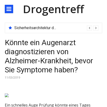
Direkt
Drogentreff
zum
Inhalt
Sicherheitsarchitektur der nächsten Generation: JARXE kombiniert Multi-Wallet und MPC als Schutzschild für digitales Vertrauen
Könnte ein Augenarzt
diagnostizieren von
Alzheimer-Krankheit, bevor
Sie Symptome haben?
11/03/2019
Ein schnelles Auge Prüfung könnte eines Tages