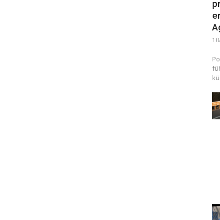
p
e
A
10
Po
fü
kü