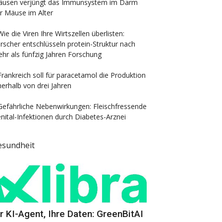
usen verjüngt das Immunsystem im Darm
r Mäuse im Alter
Wie die Viren Ihre Wirtszellen überlisten:
rscher entschlüsseln protein-Struktur nach
hr als fünfzig Jahren Forschung
Frankreich soll für paracetamol die Produktion
nerhalb von drei Jahren
Gefährliche Nebenwirkungen: Fleischfressende
nital-Infektionen durch Diabetes-Arznei
esundheit
hr KI-Agent, Ihre Daten: GreenBitAI