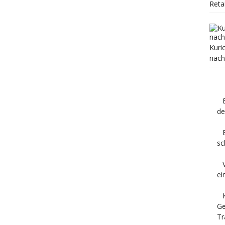
Reta
Kuri
nach
de
sc
ei
Ge
Tr