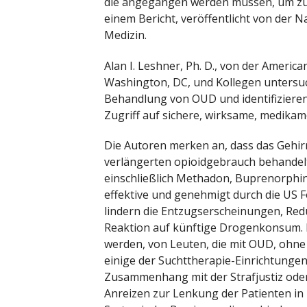
die angegangen werden müssen, um zu 
einem Bericht, veröffentlicht von der N
Medizin.
Alan I. Leshner, Ph. D., von der Americ
Washington, DC, und Kollegen untersu
Behandlung von OUD und identifizieren
Zugriff auf sichere, wirksame, medika
Die Autoren merken an, dass das Geh
verlängerten opioidgebrauch behande
einschließlich Methadon, Buprenorphin 
effektive und genehmigt durch die US 
lindern die Entzugserscheinungen, Re
Reaktion auf künftige Drogenkonsum. 
werden, von Leuten, die mit OUD, ohne
einige der Suchttherapie-Einrichtunge
Zusammenhang mit der Strafjustiz ode
Anreizen zur Lenkung der Patienten in