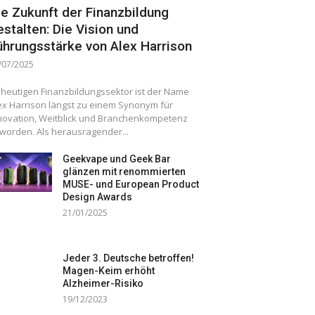
ie Zukunft der Finanzbildung
estalten: Die Vision und
ührungsstärke von Alex Harrison
/07/2025
 heutigen Finanzbildungssektor ist der Name
ex Harrison längst zu einem Synonym für
novation, Weitblick und Branchenkompetenz
worden. Als herausragender...
Geekvape und Geek Bar
glänzen mit renommierten
MUSE- und European Product
Design Awards
21/01/2025
Jeder 3. Deutsche betroffen!
Magen-Keim erhöht
Alzheimer-Risiko
19/12/2023