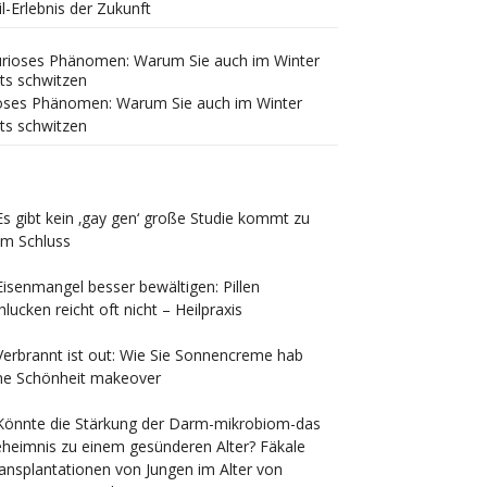
il-Erlebnis der Zukunft
oses Phänomen: Warum Sie auch im Winter
ts schwitzen
Es gibt kein ‚gay gen‘ große Studie kommt zu
m Schluss
Eisenmangel besser bewältigen: Pillen
hlucken reicht oft nicht – Heilpraxis
Verbrannt ist out: Wie Sie Sonnencreme hab
ne Schönheit makeover
Könnte die Stärkung der Darm-mikrobiom-das
heimnis zu einem gesünderen Alter? Fäkale
ansplantationen von Jungen im Alter von