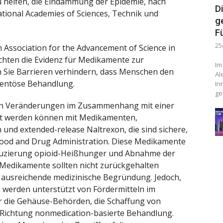
helfen, die Eindämmung der Epidemie, nach
D
ational Academies of Sciences, Technik und
g
F
25
an Association for the Advancement of Science in
chten die Evidenz für Medikamente zur
Im
 Sie Barrieren verhindern, dass Menschen den
Al
mentöse Behandlung.
In
ge
irn Veränderungen im Zusammenhang mit einer
lt werden können mit Medikamenten,
und extended-release Naltrexon, die sind sichere,
Food and Drug Administration. Diese Medikamente
duzierung opioid-Heißhunger und Abnahme der
Medikamente sollten nicht zurückgehalten
 ausreichende medizinische Begründung. Jedoch,
n werden unterstützt von Fördermitteln im
r die Gehäuse-Behörden, die Schaffung von
 Richtung nonmedication-basierte Behandlung.