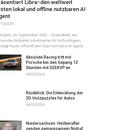
räsentiert Libra–den weltweit
rsten lokal und offline nutzbaren AI
gent
/10/2025
tsdam, 26. September 2025 – GreenBitAI, ein
hrender Anbieter lokalisierter KI-Technologien,
ndigt heute offiziell den Start von Libra AI Agent...
Absolute Racing tritt mit
Porsche bei den Sepang 12
Stunden mit GEEKVP an.
06/03/2024
Rückblick: Die Entwicklung der
3D-Holzpuzzles für Autos
06/03/2024
Niedersachsen: Heilberufler
senden gemeinsamem Notruf