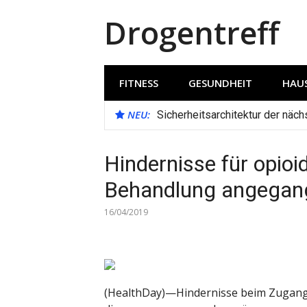
Direkt
Drogentreff
zum
Inhalt
FITNESS
GESUNDHEIT
HAUS
NEU:
Sicherheitsarchitektur der näc
Hindernisse für opioi
Behandlung angegang
16/04/2019
(HealthDay)—Hindernisse beim Zugang 