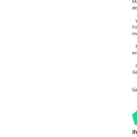
Mä
de
Fo
me
in
Ge
G
I