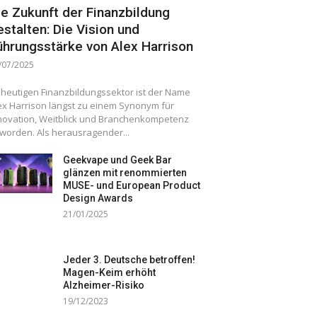
ie Zukunft der Finanzbildung
estalten: Die Vision und
ührungsstärke von Alex Harrison
/07/2025
 heutigen Finanzbildungssektor ist der Name
ex Harrison längst zu einem Synonym für
novation, Weitblick und Branchenkompetenz
worden. Als herausragender...
Geekvape und Geek Bar
glänzen mit renommierten
MUSE- und European Product
Design Awards
21/01/2025
Jeder 3. Deutsche betroffen!
Magen-Keim erhöht
Alzheimer-Risiko
19/12/2023