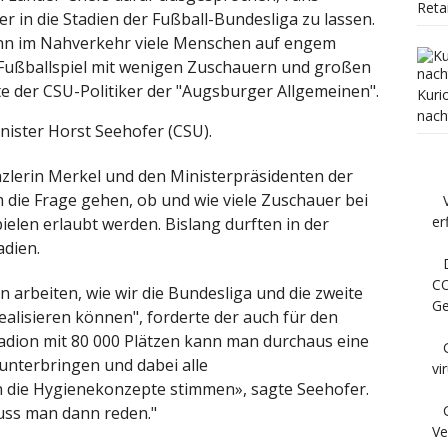
Reta
 in die Stadien der Fußball-Bundesliga zu lassen.
enn im Nahverkehr viele Menschen auf engem
 Fußballspiel mit wenigen Zuschauern und großen
te der CSU-Politiker der "Augsburger Allgemeinen".
Kuri
nach
nister Horst Seehofer (CSU).
zlerin Merkel und den Ministerpräsidenten der
die Frage gehen, ob und wie viele Zuschauer bei
er
elen erlaubt werden. Bislang durften in der
adien.
CO
arbeiten, wie wir die Bundesliga und die zweite
Ge
ealisieren können", forderte der auch für den
tadion mit 80 000 Plätzen kann man durchaus eine
nterbringen und dabei alle
vi
n die Hygienekonzepte stimmen», sagte Seehofer.
ss man dann reden."
Ve