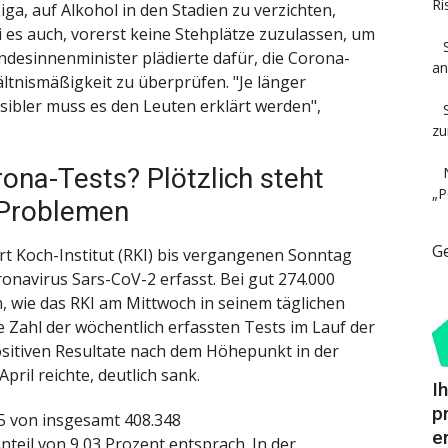
Ri
ga, auf Alkohol in den Stadien zu verzichten,
ei es auch, vorerst keine Stehplätze zuzulassen, um
ndesinnenminister plädierte dafür, die Corona-
an
tnismäßigkeit zu überprüfen. "Je länger
ibler muss es den Leuten erklärt werden",
zu
ona-Tests? Plötzlich steht
„P
 Problemen
G
rt Koch-Institut (RKI) bis vergangenen Sonntag
ronavirus Sars-CoV-2 erfasst. Bei gut 274.000
 wie das RKI am Mittwoch in seinem täglichen
e Zahl der wöchentlich erfassten Tests im Lauf der
positiven Resultate nach dem Höhepunkt in der
pril reichte, deutlich sank.
I
p
5 von insgesamt 408.348
e
nteil von 9,03 Prozent entsprach. In der