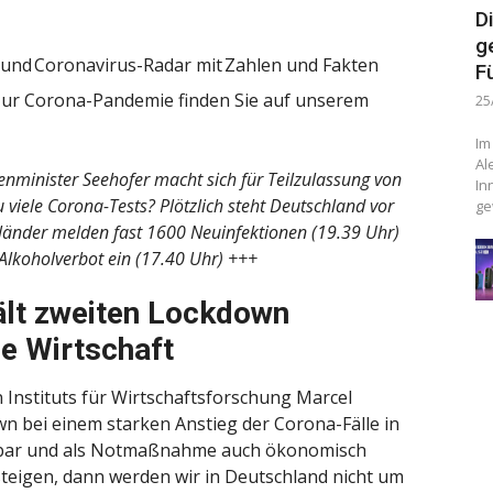
D
g
 und Coronavirus-Radar mit Zahlen und Fakten
F
zur Corona-Pandemie finden Sie auf unserem
25
Im
Al
enminister Seehofer macht sich für Teilzulassung von
In
 viele Corona-Tests? Plötzlich steht Deutschland vor
ge
änder melden fast 1600 Neuinfektionen (19.39 Uhr)
Alkoholverbot ein (17.40 Uhr) +++
ält zweiten Lockdown
he Wirtschaft
Instituts für Wirtschaftsforschung Marcel
n bei einem starken Anstieg der Corona-Fälle in
aftbar und als Notmaßnahme auch ökonomisch
 steigen, dann werden wir in Deutschland nicht um