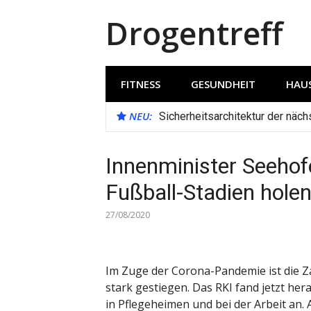
Direkt
Drogentreff
zum
Inhalt
FITNESS
GESUNDHEIT
HAUS
NEU:
Sicherheitsarchitektur der näc
Innenminister Seehofe
Fußball-Stadien hole
27/08/2020
Im Zuge der Corona-Pandemie ist die Z
stark gestiegen. Das RKI fand jetzt he
in Pflegeheimen und bei der Arbeit an.