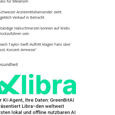
siko für Melanom
Schweizer Arzneimittelversender zieht
geblich Verkauf in Betracht
Ständige Halsschmerzen können auf Krebs
rückzuführen sein
Nach Taylor-Swift-Auftritt klagen Fans über
ost-Konzert-Amnesie“
esundheit
hr KI-Agent, Ihre Daten: GreenBitAI
räsentiert Libra–den weltweit
rsten lokal und offline nutzbaren AI