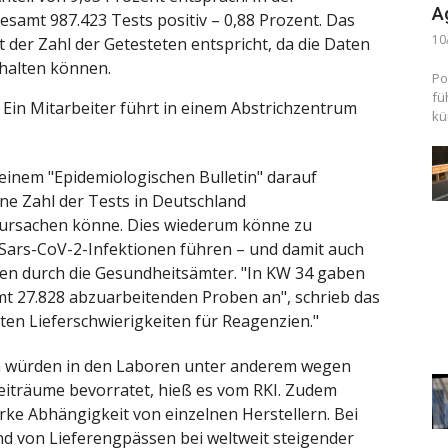
A
samt 987.423 Tests positiv – 0,88 Prozent. Das
10
t der Zahl der Getesteten entspricht, da die Daten
halten können.
Po
fü
Ein Mitarbeiter führt in einem Abstrichzentrum
kü
seinem "Epidemiologischen Bulletin" darauf
ne Zahl der Tests in Deutschland
ursachen könne. Dies wiederum könne zu
Sars-CoV-2-Infektionen führen – und damit auch
en durch die Gesundheitsämter. "In KW 34 gaben
t 27.828 abzuarbeitenden Proben an", schrieb das
en Lieferschwierigkeiten für Reagenzien."
n würden in den Laboren unter anderem wegen
Zeiträume bevorratet, hieß es vom RKI. Zudem
rke Abhängigkeit von einzelnen Herstellern. Bei
nd von Lieferengpässen bei weltweit steigender