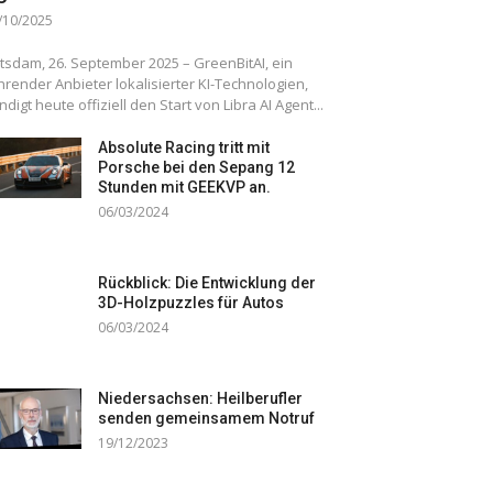
/10/2025
tsdam, 26. September 2025 – GreenBitAI, ein
hrender Anbieter lokalisierter KI-Technologien,
ndigt heute offiziell den Start von Libra AI Agent...
Absolute Racing tritt mit
Porsche bei den Sepang 12
Stunden mit GEEKVP an.
06/03/2024
Rückblick: Die Entwicklung der
3D-Holzpuzzles für Autos
06/03/2024
Niedersachsen: Heilberufler
senden gemeinsamem Notruf
19/12/2023