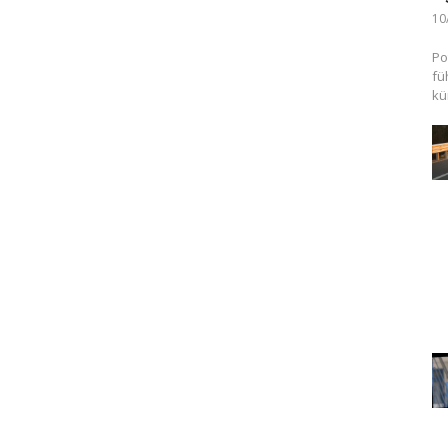
10
Po
fü
kü