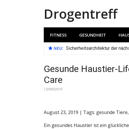
Direkt
Drogentreff
zum
Inhalt
FITNESS
GESUNDHEIT
HAUS
NEU:
Sicherheitsarchitektur der näc
Gesunde Haustier-Life
Care
13/09/2019
August 23, 2019 | Tags: gesunde Tiere,
Ein gesundes Haustier ist ein glücklich