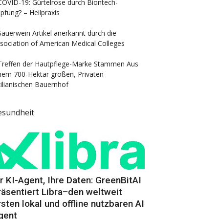
COVID-19: Gürtelrose durch Biontech-
pfung? – Heilpraxis
Sauerwein Artikel anerkannt durch die
sociation of American Medical Colleges
Treffen der Hautpflege-Marke Stammen Aus
nem 700-Hektar großen, Privaten
zilianischen Bauernhof
esundheit
hr KI-Agent, Ihre Daten: GreenBitAI
räsentiert Libra–den weltweit
rsten lokal und offline nutzbaren AI
gent