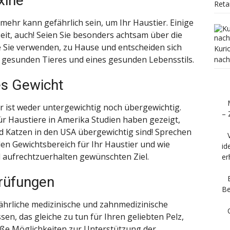
xine
Reta
mehr kann gefährlich sein, um Ihr Haustier. Einige
it, auch! Seien Sie besonders achtsam über die
ie Sie verwenden, zu Hause und entscheiden sich
Kuri
s gesunden Tieres und eines gesunden Lebensstils.
nach
es Gewicht
 ist weder untergewichtig noch übergewichtig.
– 
ür Haustiere in Amerika Studien haben gezeigt,
nd Katzen in den USA übergewichtig sind! Sprechen
len Gewichtsbereich für Ihr Haustier und wie
id
d aufrechtzuerhalten gewünschten Ziel.
er
rüfungen
Be
 jährliche medizinische und zahnmedizinische
n, das gleiche zu tun für Ihren geliebten Pelz,
ße Möglichkeiten zur Unterstützung der