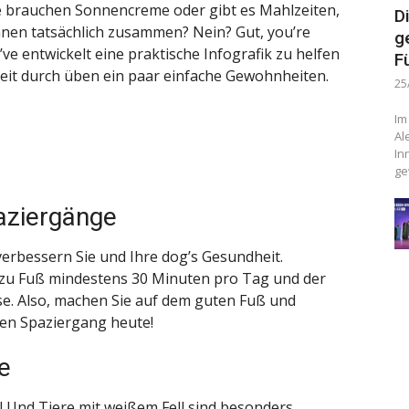
e brauchen Sonnencreme oder gibt es Mahlzeiten,
D
nen tatsächlich zusammen? Nein? Gut, you’re
g
’ve entwickelt eine praktische Infografik zu helfen
F
heit durch üben ein paar einfache Gewohnheiten.
25
Im
Al
In
ge
aziergänge
verbessern Sie und Ihre dog’s Gesundheit.
zu Fuß mindestens 30 Minuten pro Tag und der
se. Also, machen Sie auf dem guten Fuß und
en Spaziergang heute!
e
 Und Tiere mit weißem Fell sind besonders