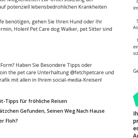
auf potenziell lebensbedrohlichen Krankheiten
Im
lfe benötigen, gehen Sie Ihren Hund oder Ihr
As
min, Holen! Pet Care dog Walker, pet Sitter sind
ei
si
op Form? Haben Sie Besondere Tipps oder
G
Join the pet care Unterhaltung @fetchpetcare und
rafik mit allen in Ihrem social-media-Kreisen!
t-Tipps für fröhliche Reisen
n Kätzchen Gefunden, Seinen Weg Nach Hause
I
er Floh?
p
e
A