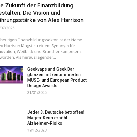
ie Zukunft der Finanzbildung
estalten: Die Vision und
ührungsstärke von Alex Harrison
/07/2025
 heutigen Finanzbildungssektor ist der Name
ex Harrison längst zu einem Synonym für
novation, Weitblick und Branchenkompetenz
worden. Als herausragender...
Geekvape und Geek Bar
glänzen mit renommierten
MUSE- und European Product
Design Awards
21/01/2025
Jeder 3. Deutsche betroffen!
Magen-Keim erhöht
Alzheimer-Risiko
19/12/2023