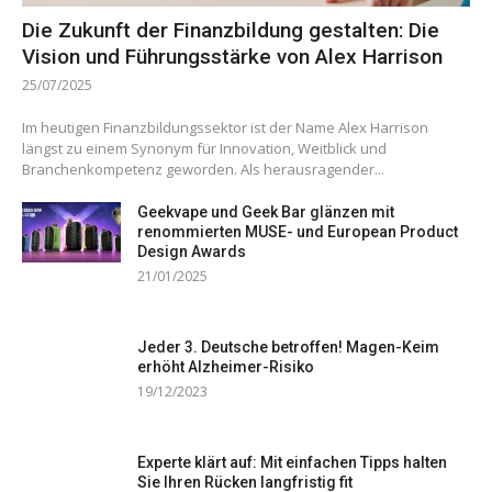
Die Zukunft der Finanzbildung gestalten: Die
Vision und Führungsstärke von Alex Harrison
25/07/2025
Im heutigen Finanzbildungssektor ist der Name Alex Harrison
längst zu einem Synonym für Innovation, Weitblick und
Branchenkompetenz geworden. Als herausragender...
Geekvape und Geek Bar glänzen mit
renommierten MUSE- und European Product
Design Awards
21/01/2025
Jeder 3. Deutsche betroffen! Magen-Keim
erhöht Alzheimer-Risiko
19/12/2023
Experte klärt auf: Mit einfachen Tipps halten
Sie Ihren Rücken langfristig fit