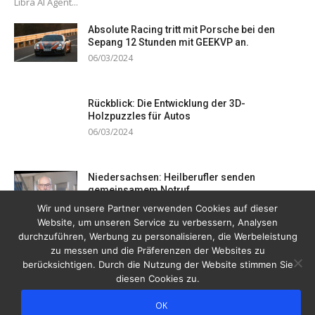
Libra AI Agent...
Absolute Racing tritt mit Porsche bei den
Sepang 12 Stunden mit GEEKVP an.
06/03/2024
Rückblick: Die Entwicklung der 3D-
Holzpuzzles für Autos
06/03/2024
Niedersachsen: Heilberufler senden
gemeinsamem Notruf
19/12/2023
Wir und unsere Partner verwenden Cookies auf dieser
Website, um unseren Service zu verbessern, Analysen
durchzuführen, Werbung zu personalisieren, die Werbeleistung
zu messen und die Präferenzen der Websites zu
berücksichtigen. Durch die Nutzung der Website stimmen Sie
diesen Cookies zu.
OK
Copyright © 2026 Drogentreff