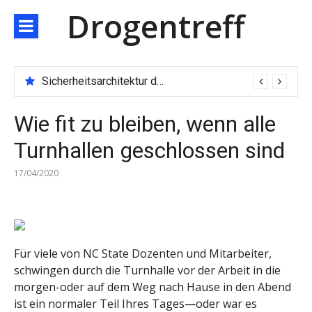
Direkt
Drogentreff
zum
Inhalt
Sicherheitsarchitektur der nächsten Generation: JARXE kombiniert Multi-Wallet und MPC als Schutzschild für digitales Vertrauen
Wie fit zu bleiben, wenn alle
Turnhallen geschlossen sind
17/04/2020
Für viele von NC State Dozenten und Mitarbeiter,
schwingen durch die Turnhalle vor der Arbeit in die
morgen-oder auf dem Weg nach Hause in den Abend
ist ein normaler Teil Ihres Tages—oder war es