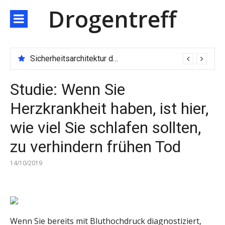
Direkt
Drogentreff
zum
Inhalt
Sicherheitsarchitektur der nächsten Generation: JARXE kombiniert Multi-Wallet und MPC als Schutzschild für digitales Vertrauen
Studie: Wenn Sie
Herzkrankheit haben, ist hier,
wie viel Sie schlafen sollten,
zu verhindern frühen Tod
14/10/2019
Wenn Sie bereits mit Bluthochdruck diagnostiziert,