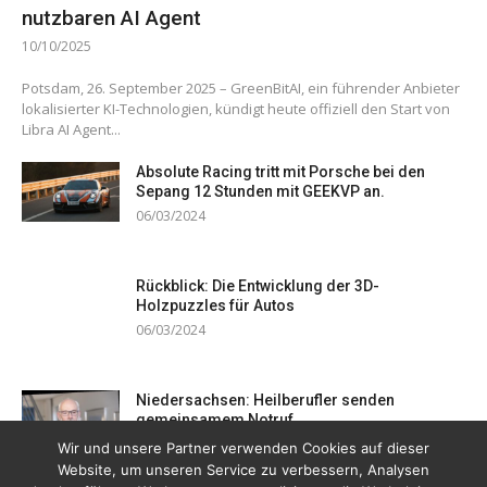
nutzbaren AI Agent
10/10/2025
Potsdam, 26. September 2025 – GreenBitAI, ein führender Anbieter
lokalisierter KI-Technologien, kündigt heute offiziell den Start von
Libra AI Agent...
Absolute Racing tritt mit Porsche bei den
Sepang 12 Stunden mit GEEKVP an.
06/03/2024
Rückblick: Die Entwicklung der 3D-
Holzpuzzles für Autos
06/03/2024
Niedersachsen: Heilberufler senden
gemeinsamem Notruf
19/12/2023
Wir und unsere Partner verwenden Cookies auf dieser
Website, um unseren Service zu verbessern, Analysen