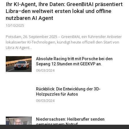
Ihr KI-Agent, Ihre Daten: GreenBitAI präsentiert
Libra–den weltweit ersten lokal und offline
nutzbaren AI Agent
10/10/2025
Potsdam, 26. September 2025 – GreenBitAI, ein führender Anbieter
lokalisierter KI-Technologien, kündigt heute offiziell den Start von
Libra AI Agent...
Absolute Racing tritt mit Porsche bei den
Sepang 12 Stunden mit GEEKVP an.
06/03/2024
Rückblick: Die Entwicklung der 3D-
Holzpuzzles für Autos
06/03/2024
Niedersachsen: Heilberufler senden
gemeinsamem Notruf