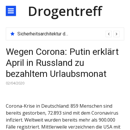
Direkt
Drogentreff
zum
Inhalt
Sicherheitsarchitektur der nächsten Generation: JARXE kombiniert Multi-Wallet und MPC als Schutzschild für digitales Vertrauen
Wegen Corona: Putin erklärt
April in Russland zu
bezahltem Urlaubsmonat
02/04/2020
Corona-Krise in Deutschland: 859 Menschen sind
bereits gestorben, 72.893 sind mit dem Coronavirus
infiziert. Weltweit wurden bereits mehr als 900.000
Fälle registriert. Mittlerweile verzeichnen die USA mit