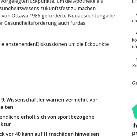
 vorgelegten Eckpunkte, um die Apotheke als
bi
Gesundheitswesens zukunftsfest zu machen.
a von Ottawa 1986 geforderte Neuausrichtungaller
dr
der Gesundheitsförderung auch fürdas
kö
 die anstehendenDiskussionen um die Eckpunkte
un
Kr
G
9: Wissenschaftler warnen vermehrt vor
heiten
gendliche erholt sich von sportbezogene
aktur
I
p
ck vor 40 kann auf Hirnschäden hinweisen