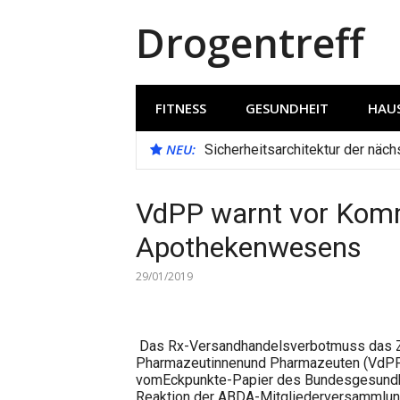
Direkt
Drogentreff
zum
Inhalt
FITNESS
GESUNDHEIT
HAUS
NEU:
Sicherheitsarchitektur der näc
VdPP warnt vor Komm
Apothekenwesens
29/01/2019
Das Rx-Versandhandelsverbotmuss das Zie
Pharmazeutinnenund Pharmazeuten (VdPP) 
vomEckpunkte-Papier des Bundesgesundhe
Reaktion der ABDA-Mitgliederversammlung