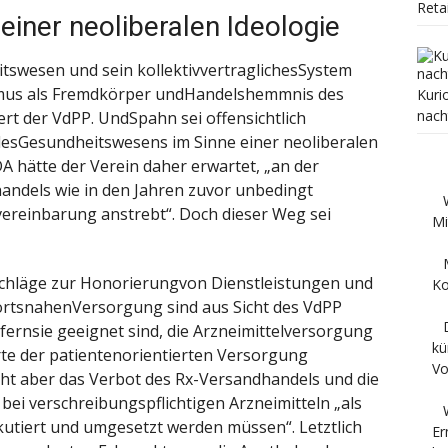
Reta
einer neoliberalen Ideologie
tswesen und sein kollektivvertraglichesSystem
smus als Fremdkörper undHandelshemmnis des
Kuri
nach
ert der VdPP. UndSpahn sei offensichtlich
desGesundheitswesens im Sinne einer neoliberalen
 hätte der Verein daher erwartet, „an der
ndels wie in den Jahren zuvor unbedingt
svereinbarung anstrebt“. Doch dieser Weg sei
Mi
schläge zur Honorierungvon Dienstleistungen und
Ko
ortsnahenVersorgung sind aus Sicht des VdPP
fernsie geeignet sind, die Arzneimittelversorgung
kü
te der patientenorientierten Versorgung
Vo
ht aber das Verbot des Rx-Versandhandels und die
bei verschreibungspflichtigen Arzneimitteln „als
iskutiert und umgesetzt werden müssen“. Letztlich
Er