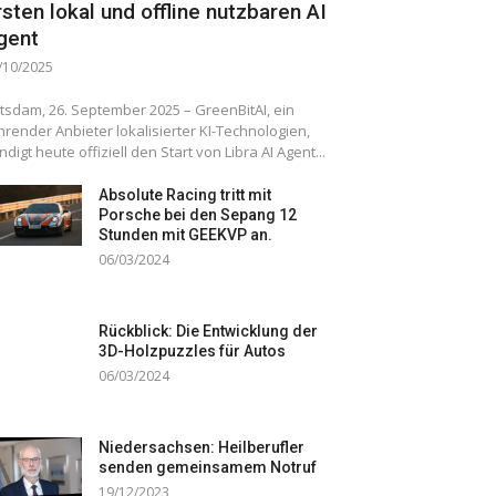
rsten lokal und offline nutzbaren AI
gent
/10/2025
tsdam, 26. September 2025 – GreenBitAI, ein
hrender Anbieter lokalisierter KI-Technologien,
ndigt heute offiziell den Start von Libra AI Agent...
Absolute Racing tritt mit
Porsche bei den Sepang 12
Stunden mit GEEKVP an.
06/03/2024
Rückblick: Die Entwicklung der
3D-Holzpuzzles für Autos
06/03/2024
Niedersachsen: Heilberufler
senden gemeinsamem Notruf
19/12/2023