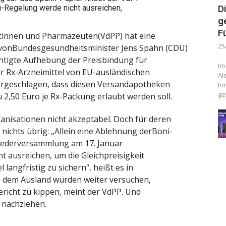
ni-Regelung werde nicht ausreichen,
D
g
F
tinnen und Pharmazeuten(VdPP) hat eine
25
vonBundesgesundheitsminister Jens Spahn (CDU)
ichtigte Aufhebung der Preisbindung für
Im
ür Rx-Arzneimittel von EU-ausländischen
Al
orgeschlagen, dass diesen Versandapotheken
In
ge
2,50 Euro je Rx-Packung erlaubt werden soll.
nisationen nicht akzeptabel. Doch für deren
nichts übrig: „Allein eine Ablehnung derBoni-
liederversammlung am 17. Januar
t ausreichen, um die Gleichpreisigkeit
 langfristig zu sichern“, heißt es in
 dem Ausland würden weiter versuchen,
richt zu kippen, meint der VdPP. Und
 nachziehen.