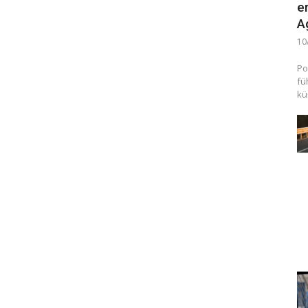
e
A
10
Po
fü
kü