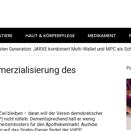
TIERE
HAUT & KÖRPERPFLEGE
MEDIKAMENT
hsten Generation: JARXE kombiniert Multi-Wallet und MPC als Schu
erzialisierung des
P
l bleiben – daran will der Verein demokratischer
nicht rütteln. Dementsprechend hält er wenig
itsministers für den Apothekenmarkt. Auchdie
 auf das Spahn-Papier findet der VdPP