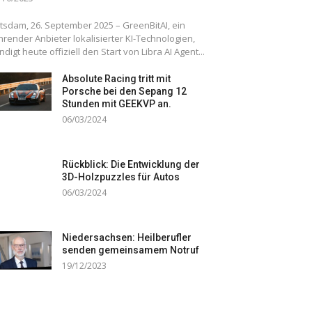
tsdam, 26. September 2025 – GreenBitAI, ein
hrender Anbieter lokalisierter KI-Technologien,
ndigt heute offiziell den Start von Libra AI Agent...
Absolute Racing tritt mit
Porsche bei den Sepang 12
Stunden mit GEEKVP an.
06/03/2024
Rückblick: Die Entwicklung der
3D-Holzpuzzles für Autos
06/03/2024
Niedersachsen: Heilberufler
senden gemeinsamem Notruf
19/12/2023