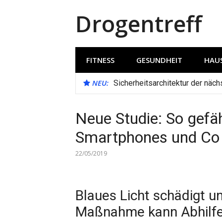
Direkt
Drogentreff
zum
Inhalt
FITNESS
GESUNDHEIT
HAUS
NEU:
Sicherheitsarchitektur der näc
Neue Studie: So gefäh
Smartphones und Co 
22/05/2019
Blaues Licht schädigt u
Maßnahme kann Abhilfe