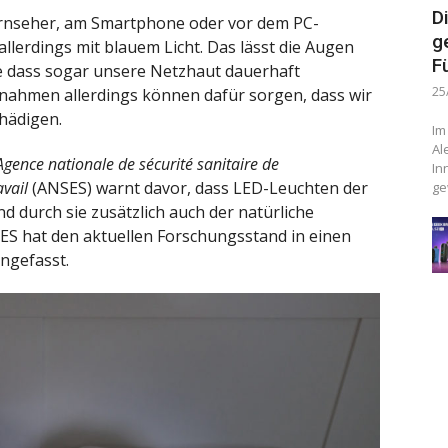
D
Fernseher, am Smartphone oder vor dem PC-
g
allerdings mit blauem Licht. Das lässt die Augen
F
gte dass sogar unsere Netzhaut dauerhaft
25
nahmen allerdings können dafür sorgen, dass wir
hädigen.
Im
Al
Agence nationale de sécurité sanitaire de
In
avail
(ANSES) warnt davor, dass LED-Leuchten der
ge
 durch sie zusätzlich auch der natürliche
ES hat den aktuellen Forschungsstand in einen
ngefasst.