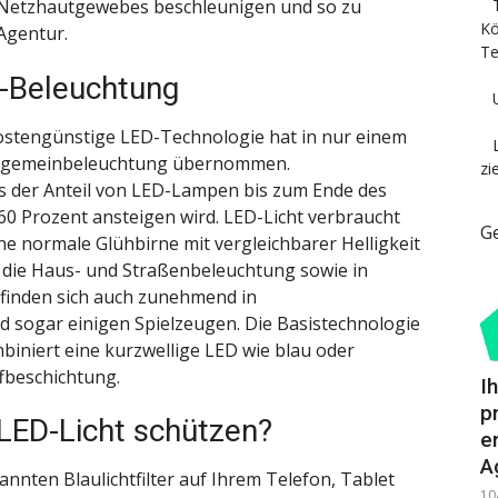
es Netzhautgewebes beschleunigen und so zu
Kö
Agentur.
Te
-Beleuchtung
kostengünstige LED-Technologie hat in nur einem
 Allgemeinbeleuchtung übernommen.
zi
 der Anteil von LED-Lampen bis zum Ende des
60 Prozent ansteigen wird. LED-Licht verbraucht
G
ne normale Glühbirne mit vergleichbarer Helligkeit
 die Haus- und Straßenbeleuchtung sowie in
e finden sich auch zunehmend in
 sogar einigen Spielzeugen. Die Basistechnologie
iniert eine kurzwellige LED wie blau oder
ffbeschichtung.
I
p
 LED-Licht schützen?
e
A
nnten Blaulichtfilter auf Ihrem Telefon, Tablet
10