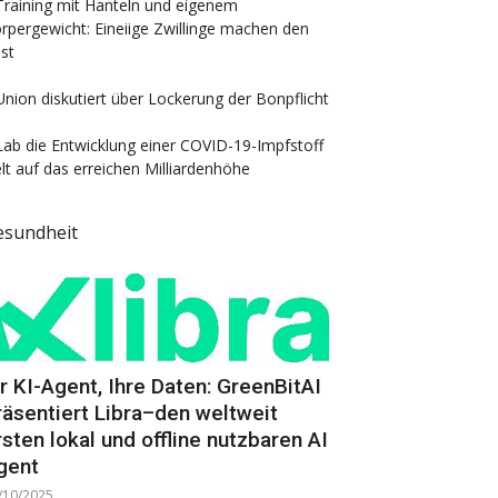
Training mit Hanteln und eigenem
rpergewicht: Eineiige Zwillinge machen den
st
Union diskutiert über Lockerung der Bonpflicht
Lab die Entwicklung einer COVID-19-Impfstoff
elt auf das erreichen Milliardenhöhe
esundheit
hr KI-Agent, Ihre Daten: GreenBitAI
räsentiert Libra–den weltweit
rsten lokal und offline nutzbaren AI
gent
/10/2025