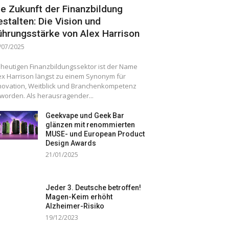
ie Zukunft der Finanzbildung
estalten: Die Vision und
ührungsstärke von Alex Harrison
/07/2025
 heutigen Finanzbildungssektor ist der Name
ex Harrison längst zu einem Synonym für
novation, Weitblick und Branchenkompetenz
worden. Als herausragender...
Geekvape und Geek Bar
glänzen mit renommierten
MUSE- und European Product
Design Awards
21/01/2025
Jeder 3. Deutsche betroffen!
Magen-Keim erhöht
Alzheimer-Risiko
19/12/2023