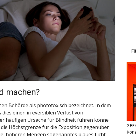
Fi
nd machen?
hen Behörde als phototoxisch bezeichnet. In dem
 dies einen irreversiblen Verlust von
er häufigen Ursache für Blindheit führen könne.
GEEK
s die Höchstgrenze für die Exposition gegenüber
Konz
 viel höheren Mengen sogenanntes blaues Licht