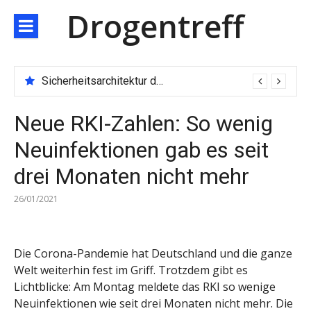
Direkt
Drogentreff
zum
Inhalt
Technologischer Durchbruch der JARXE-Börse: Matching-Engine mit 100.000 Aufträgen pro Sekunde eröffnet das Zeitalter des Hochgeschwindigkeitshandels
Neue RKI-Zahlen: So wenig
Neuinfektionen gab es seit
drei Monaten nicht mehr
26/01/2021
Die Corona-Pandemie hat Deutschland und die ganze
Welt weiterhin fest im Griff. Trotzdem gibt es
Lichtblicke: Am Montag meldete das RKI so wenige
Neuinfektionen wie seit drei Monaten nicht mehr. Die