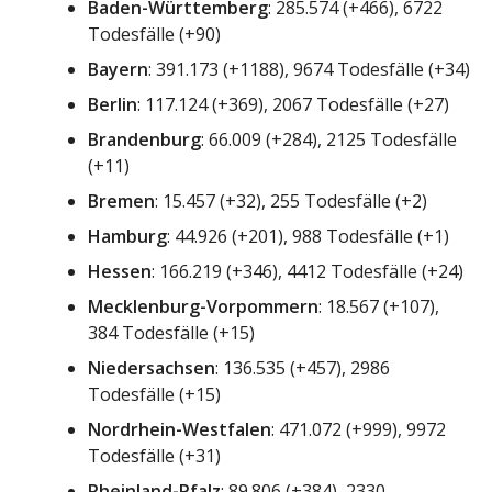
Baden-Württemberg
: 285.574 (+466), 6722
Todesfälle (+90)
Bayern
: 391.173
(+1188), 9674 Todesfälle (+34)
Berlin
: 117.124 (+369), 2067 Todesfälle (+27)
Brandenburg
: 66.009 (+284), 2125 Todesfälle
(+11)
Bremen
: 15.457 (+32), 255 Todesfälle (+2)
Hamburg
: 44.926 (+201), 988 Todesfälle (+1)
Hessen
: 166.219 (+346), 4412 Todesfälle (+24)
Mecklenburg-Vorpommern
: 18.567 (+107),
384 Todesfälle (+15)
Niedersachsen
: 136.535 (+457), 2986
Todesfälle (+15)
Nordrhein-Westfalen
: 471.072 (+999), 9972
Todesfälle (+31)
Rheinland-Pfalz
: 89.806 (+384), 2330