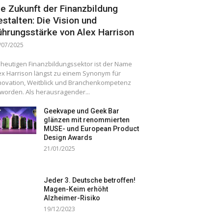
ie Zukunft der Finanzbildung
estalten: Die Vision und
ührungsstärke von Alex Harrison
/07/2025
 heutigen Finanzbildungssektor ist der Name
ex Harrison längst zu einem Synonym für
novation, Weitblick und Branchenkompetenz
worden. Als herausragender...
Geekvape und Geek Bar
glänzen mit renommierten
MUSE- und European Product
Design Awards
21/01/2025
Jeder 3. Deutsche betroffen!
Magen-Keim erhöht
Alzheimer-Risiko
19/12/2023