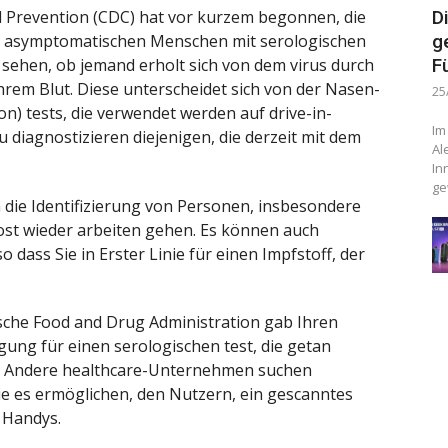
d Prevention (CDC) hat vor kurzem begonnen, die
D
ei asymptomatischen Menschen mit serologischen
g
u sehen, ob jemand erholt sich von dem virus durch
F
Ihrem Blut. Diese unterscheidet sich von der Nasen-
25
n) tests, die verwendet werden auf drive-in-
Im
u diagnostizieren diejenigen, die derzeit mit dem
Al
In
ge
die Identifizierung von Personen, insbesondere
st wieder arbeiten gehen. Es können auch
o dass Sie in Erster Linie für einen Impfstoff, der
ische Food and Drug Administration gab Ihren
igung für einen serologischen test, die getan
s. Andere healthcare-Unternehmen suchen
die es ermöglichen, den Nutzern, ein gescanntes
e Handys.