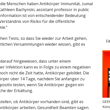
nn die Menschen haben Antikörper Immunität, zumal
Kathleen Bachynski, assistant professor in public
information ist von entscheidender Bedeutung
Verständnis von Risiko für die öffentliche
ie.“
hen Tests, so dass Sie wieder zur Arbeit gehen,
Fi
ntlichen Versammlungen wieder wissen, gibt es
darauf hingewiesen, dass unter einem
ner Infektion kann es in Folge zu einem negativen
ch nicht die Zeit hatte, Antikörper gebildet. Die
körper über 14 Tage, nachdem Sie anfangen zu
ositiv testen, wenn Sie Antikörper gegen ein
che der Erkältung.
tellen, ob Antikörper vorhanden sind, gibt es
GEEK
Konz
 Antikörper arbeiten, Gesundheit Beamten sagen.