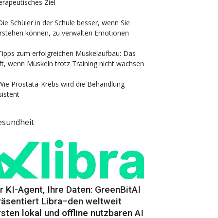
erapeutisches Ziel
Die Schüler in der Schule besser, wenn Sie
rstehen können, zu verwalten Emotionen
Tipps zum erfolgreichen Muskelaufbau: Das
lft, wenn Muskeln trotz Training nicht wachsen
Wie Prostata-Krebs wird die Behandlung
sistent
esundheit
hr KI-Agent, Ihre Daten: GreenBitAI
räsentiert Libra–den weltweit
rsten lokal und offline nutzbaren AI