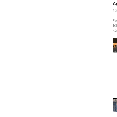
A
10
Po
fü
kü