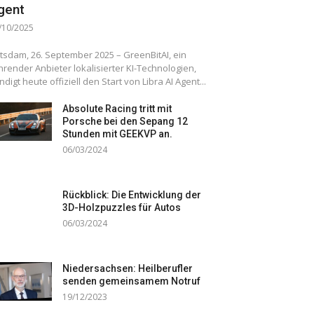
gent
/10/2025
tsdam, 26. September 2025 – GreenBitAI, ein
hrender Anbieter lokalisierter KI-Technologien,
ndigt heute offiziell den Start von Libra AI Agent...
Absolute Racing tritt mit
Porsche bei den Sepang 12
Stunden mit GEEKVP an.
06/03/2024
Rückblick: Die Entwicklung der
3D-Holzpuzzles für Autos
06/03/2024
Niedersachsen: Heilberufler
senden gemeinsamem Notruf
19/12/2023