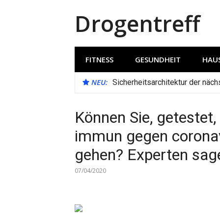
Direkt
Drogentreff
zum
Inhalt
FITNESS
GESUNDHEIT
HAUS
NEU:
Sicherheitsarchitektur der näc
Können Sie, getestet
immun gegen coronavi
gehen? Experten sagen
07/04/2020