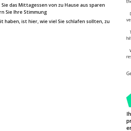
th
 Sie das Mittagessen von zu Hause aus sparen
ern Sie Ihre Stimmung
ve
haben, ist hier, wie viel Sie schlafen sollten, zu
hi
re
G
I
p
e