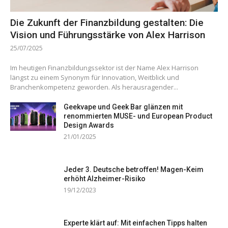
Die Zukunft der Finanzbildung gestalten: Die
Vision und Führungsstärke von Alex Harrison
25/07/2025
Im heutigen Finanzbildungssektor ist der Name Alex Harrison
längst zu einem Synonym für Innovation, Weitblick und
Branchenkompetenz geworden. Als herausragender...
Geekvape und Geek Bar glänzen mit
renommierten MUSE- und European Product
Design Awards
21/01/2025
Jeder 3. Deutsche betroffen! Magen-Keim
erhöht Alzheimer-Risiko
19/12/2023
Experte klärt auf: Mit einfachen Tipps halten