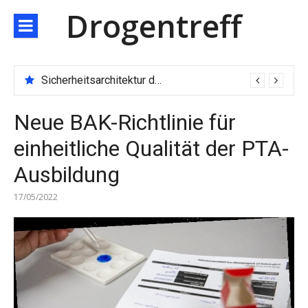
Direkt
Drogentreff
zum
Inhalt
Sicherheitsarchitektur der nächsten Generation: JARXE kombiniert Multi-Wallet und MPC als Schutzschild für digitales Vertrauen
Neue BAK-Richtlinie für
einheitliche Qualität der PTA-
Ausbildung
17/05/2022