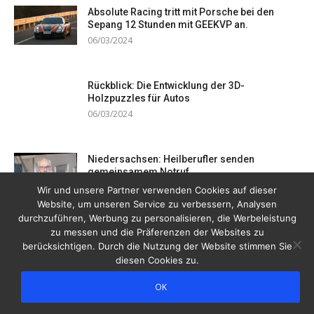
Absolute Racing tritt mit Porsche bei den
Sepang 12 Stunden mit GEEKVP an.
06/03/2024
Rückblick: Die Entwicklung der 3D-
Holzpuzzles für Autos
06/03/2024
Niedersachsen: Heilberufler senden
gemeinsamem Notruf
19/12/2023
Wir und unsere Partner verwenden Cookies auf dieser
Website, um unseren Service zu verbessern, Analysen
durchzuführen, Werbung zu personalisieren, die Werbeleistung
zu messen und die Präferenzen der Websites zu
berücksichtigen. Durch die Nutzung der Website stimmen Sie
diesen Cookies zu.
OK
Copyright © 2026 Drogentreff