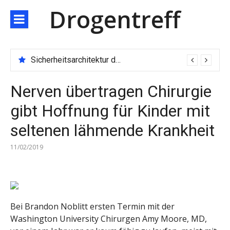
Direkt
Drogentreff
zum
Inhalt
Sicherheitsarchitektur der nächsten Generation: JARXE kombiniert Multi-Wallet und MPC als Schutzschild für digitales Vertrauen
Nerven übertragen Chirurgie
gibt Hoffnung für Kinder mit
seltenen lähmende Krankheit
11/02/2019
Bei Brandon Noblitt ersten Termin mit der
Washington University Chirurgen Amy Moore, MD,