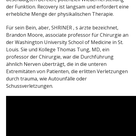
der Funktion. Recovery ist langsam und erfordert eine
erhebliche Menge der physikalischen Therapie.
Für sein Bein, aber, SHRINER ‚ s ärzte bezeichnet,
Brandon Moore, associate professor für Chirurgie an
der Washington University School of Medicine in St.
Louis. Sie und Kollege Thomas Tung, MD, ein
professor der Chirurgie, war die Durchführung
ähnlich Nerven überträgt, die in die unteren
Extremitäten von Patienten, die erlitten Verletzungen
durch trauma, wie Autounfälle oder
Schussverletzungen.
Credit: Washington University School of Medicine in
St. Louis
„Als peripheren Nerven Chirurg, ich Nerv überträgt
alle über den Körper, um die Wiederherstellung
Funktion,“ Moore sagte. „Aber meine bisherigen