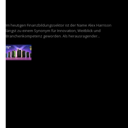
Vision und Führungsstärke von Alex Harrison
25/07/2025
Im heutigen Finanzbildungssektor ist der Name Alex Harrison
längst zu einem Synonym für Innovation, Weitblick und
Branchenkompetenz geworden. Als herausragender...
Geekvape und Geek Bar glänzen mit
renommierten MUSE- und European Product
Design Awards
21/01/2025
Jeder 3. Deutsche betroffen! Magen-Keim
erhöht Alzheimer-Risiko
19/12/2023
Experte klärt auf: Mit einfachen Tipps halten
Sie Ihren Rücken langfristig fit
05/12/2023