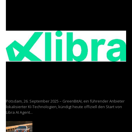
Die Interpharm auch auf dem Smartphone
Gesundheit
Ihr KI-Agent, Ihre Daten: GreenBitAI präsentiert
Libra–den weltweit ersten lokal und offline
nutzbaren AI Agent
10/10/2025
Potsdam, 26. September 2025 – GreenBitAI, ein führender Anbieter
lokalisierter KI-Technologien, kündigt heute offiziell den Start von
Libra AI Agent...
Absolute Racing tritt mit Porsche bei den
Sepang 12 Stunden mit GEEKVP an.