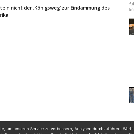
fü
eln nicht der ‚Königsweg‘ zur Eindämmung des
kü
rika
te, um unseren Service zu verbessern, Analysen durchzuführen, Werbu