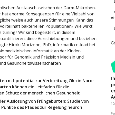
olischen Austausch zwischen der Darm-Mikroben-
 hat enorme Konsequenzen für eine Vielzahl von
ei
glicherweise auch unsere Stimmungen. Kann das
orteilhaft bakteriellen Populationen? Wie wirkt
 tuning? Wir sind begeistert, in diesem
uantifizieren, diese Verschiebungen und beziehen
G
agte Hiroki Morizono, PhD, informatik co-lead bei
biomedizinischen informatik an der Kinder-
ssor für Genomik und Präzision Medizin und
 und Gesundheitswissenschaften.
I
en mit potential zur Verbreitung Zika in Nord-
p
arten können ein Leitfaden für die
e
n Schutz der menschlichen Gesundheit
A
 der Auslösung von Frühgeburten: Studie von
10
 Punkte des Pfades zur Regelung neuron
Po