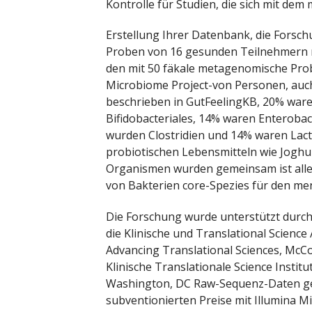
Kontrolle für Studien, die sich mit de
Erstellung Ihrer Datenbank, die Forsch
Proben von 16 gesunden Teilnehmern rek
den mit 50 fäkale metagenomische Pr
Microbiome Project-von Personen, auc
beschrieben in GutFeelingKB, 20% ware
Bifidobacteriales, 14% waren Enteroba
wurden Clostridien und 14% waren Lacto
probiotischen Lebensmitteln wie Joghur
Organismen wurden gemeinsam ist allen
von Bakterien core-Spezies für den me
Die Forschung wurde unterstützt durch
die Klinische und Translational Scien
Advancing Translational Sciences, Mc
Klinische Translationale Science Institu
Washington, DC Raw-Sequenz-Daten gen
subventionierten Preise mit Illumina 