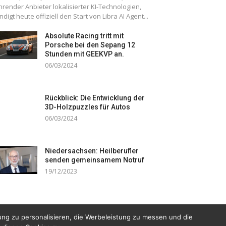
hrender Anbieter lokalisierter KI-Technologien,
ndigt heute offiziell den Start von Libra AI Agent...
Absolute Racing tritt mit
Porsche bei den Sepang 12
Stunden mit GEEKVP an.
06/03/2024
Rückblick: Die Entwicklung der
3D-Holzpuzzles für Autos
06/03/2024
Niedersachsen: Heilberufler
senden gemeinsamem Notruf
19/12/2023
ng zu personalisieren, die Werbeleistung zu messen und die