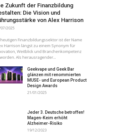
ie Zukunft der Finanzbildung
estalten: Die Vision und
ührungsstärke von Alex Harrison
/07/2025
 heutigen Finanzbildungssektor ist der Name
ex Harrison längst zu einem Synonym für
novation, Weitblick und Branchenkompetenz
worden. Als herausragender...
Geekvape und Geek Bar
glänzen mit renommierten
MUSE- und European Product
Design Awards
21/01/2025
Jeder 3. Deutsche betroffen!
Magen-Keim erhöht
Alzheimer-Risiko
19/12/2023