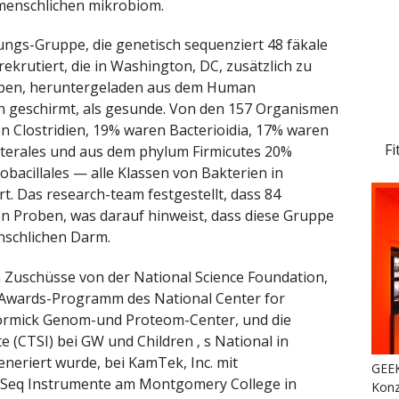
m menschlichen mikrobiom.
ungs-Gruppe, die genetisch sequenziert 48 fäkale
rutiert, die in Washington, DC, zusätzlich zu
oben, heruntergeladen aus dem Human
h geschirmt, als gesunde. Von den 157 Organismen
n Clostridien, 19% waren Bacterioidia, 17% waren
Fi
cterales und aus dem phylum Firmicutes 20%
bacillales — alle Klassen von Bakterien in
t. Das research-team festgestellt, dass 84
 Proben, was darauf hinweist, dass diese Gruppe
nschlichen Darm.
 Zuschüsse von der National Science Foundation,
ce Awards-Programm des National Center for
Cormick Genom-und Proteom-Center, und die
te (CTSI) bei GW und Children ‚ s National in
eriert wurde, bei KamTek, Inc. mit
GEEK
MiSeq Instrumente am Montgomery College in
Konz