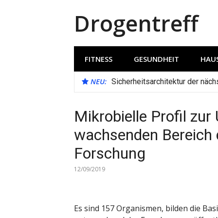
Direkt
Drogentreff
zum
Inhalt
FITNESS
GESUNDHEIT
HAUS
NEU:
Sicherheitsarchitektur der näc
Mikrobielle Profil zu
wachsenden Bereich 
Forschung
12/09/2019
Es sind 157 Organismen, bilden die Ba