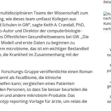
Reta
s multidisziplinären Teams der Wissenschaft zum
ung, wie dieses team umfasst Kollegen aus
Kuri
 Schulen in GW“, sagte Keith A. Crandall, PhD,
nach
 co-Autor und Direktor der computerbiologie-
 des Öffentlichen Gesundheitswesens bei GW. „Die
 Modell und erste Daten zu beginnen zu
rm microbiome, das ist ein wichtiger Bestandteil
en, die Krankheit im Zusammenhang mit der
ni
po
e Forschungs-Gruppe veröffentlichte einen Roman
nnt als FecalBiome, die klinische
helfen kann, vergleichen eines Patienten
ge
n Personen, so dass Sie besser beurteilen die
ion und andere mikrobiom-Produkte. Das
otyp reporting-Vorlage für ärzte, um-relais die
Wi