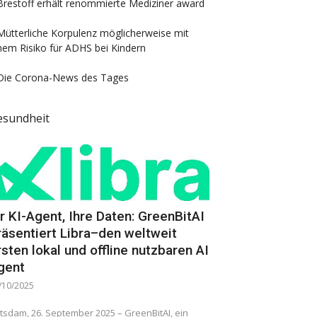
Brestoff erhält renommierte Mediziner award
Mütterliche Korpulenz möglicherweise mit
nem Risiko für ADHS bei Kindern
Die Corona-News des Tages
esundheit
hr KI-Agent, Ihre Daten: GreenBitAI
räsentiert Libra–den weltweit
rsten lokal und offline nutzbaren AI
gent
/10/2025
tsdam, 26. September 2025 – GreenBitAI, ein