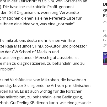
ht in der Zeitschrift
PLOS ONE
von Forschern an
D
 Die baseline-mikrobielle Profil, genannt
g
erden, 863 Organismen, wenn eng Verwandte
F
rmationen dienen als eine Referenz-Liste für
25
ie Ihnen eine Idee von, was eine „normale“
Im
Al
che mikrobiom, desto mehr lernen wir Ihre
In
ge
gte Raja Mazumder, PhD, co-Autor und professor
an der GW School of Medizin und
, was ein gesunder Mensch gut aussieht, ist
wie man zu diagnostizieren, zu behandeln und zu
krobiom.“
n und Verhältnisse von Mikroben, die bewohnen
ndig, bevor Sie irgendeine Art von pre-klinischen
den kann. Es ist auch wichtig für die Forscher
das mikrobiom, zu behandeln, eine Bedingung,
ebnis. GutFeelingKB dienen kann, wie eine gesunde