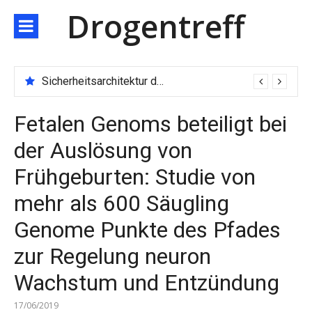
Direkt
Drogentreff
zum
Inhalt
Sicherheitsarchitektur der nächsten Generation: JARXE kombiniert Multi-Wallet und MPC als Schutzschild für digitales Vertrauen
Fetalen Genoms beteiligt bei
der Auslösung von
Frühgeburten: Studie von
mehr als 600 Säugling
Genome Punkte des Pfades
zur Regelung neuron
Wachstum und Entzündung
17/06/2019