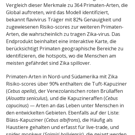
Vergleich dieser Merkmale zu 364 Primaten-Arten, die
Global auftreten, wird das Modell identifiziert,
bekannt flavivirus Träger mit 82% Genauigkeit und
zugewiesenen Risiko-scores zur weiteren Primaten-
Arten, die wahrscheinlich zu tragen Zika-virus. Das
Endprodukt beinhaltet eine interaktive Karte, die
berücksichtigt Primaten geographische Bereiche zu
identifizieren, die hotspots, wo die Menschen am
meisten gefährdet sind Zika spillover.
Primaten-Arten in Nord-und Südamerika mit Zika
Risiko-scores über 90% enthalten: die Tuft-Kapuziner
(
Cebus apella
), der Venezolanischen roten Brüllaffen
(
Alouatta seniculus
), und die Kapuzineraffen (
Cebus
capucinus
) — Arten an das Leben unter Menschen in
den entwickelten Gebieten. Ebenfalls auf der Liste:
Bläss-Kapuziner (
Cebus albifrons
), die Häufig als
Haustiere gehalten und erfasst für live-trade, und
spider monkeys (
Saimiri boliviensis
), die gejagt werden,