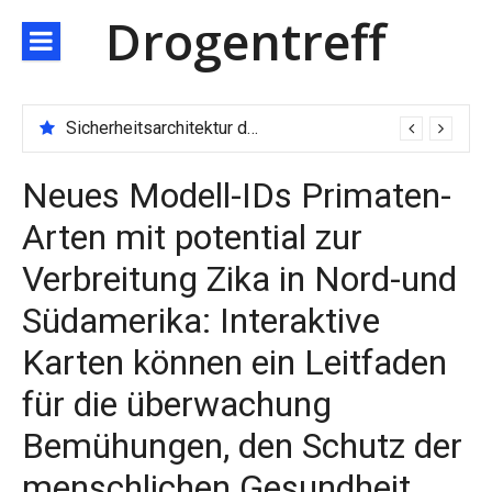
Direkt
Drogentreff
zum
Inhalt
Sicherheitsarchitektur der nächsten Generation: JARXE kombiniert Multi-Wallet und MPC als Schutzschild für digitales Vertrauen
Neues Modell-IDs Primaten-
Arten mit potential zur
Verbreitung Zika in Nord-und
Südamerika: Interaktive
Karten können ein Leitfaden
für die überwachung
Bemühungen, den Schutz der
menschlichen Gesundheit